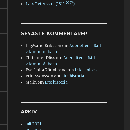
Lars Petersson (1811-????)
SENASTE KOMMENTARER
IngMarie Eriksson
om
Adenetter – Rätt
vitamin för barn
Christofer Döss
om
Adenetter – Rätt
vitamin för barn
Eva-Lotta Rönnbrand
om
Lite historia
Britt Svensson
om
Lite historia
Malin
om
Lite historia
ARKIV
juli 2021