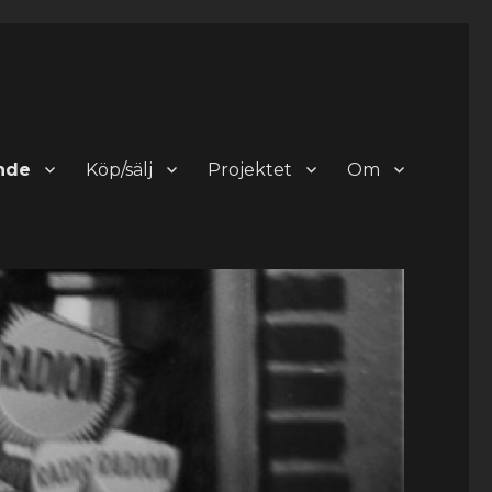
nde
Köp/sälj
Projektet
Om