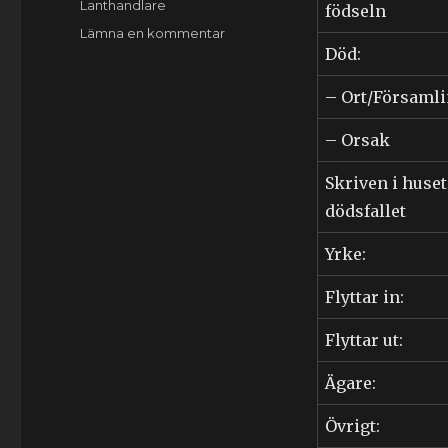
Lanthandlare
födseln
till
Lämna en kommentar
Död:
Lars
Månsson
(1846-
– Ort/Församl
1873)
– Orsak
Skriven i huset
dödsfallet
Yrke:
Flyttar in:
Flyttar ut:
Ägare:
Övrigt: