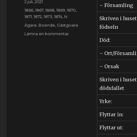
Publicerat
2 juli, 2021
– Församling
den
Kategorier
1866
,
1867
,
1868
,
1869
,
1870
,
1871
,
1872
,
1873
,
1874
,
N
Skriven i huset
Etiketter
Ägare
,
Boende
,
Gästgivare
födseln
till
Lämna en kommentar
Död:
Pehr
Nilsson
(1834-????)
– Ort/Församl
– Orsak
Skriven i huset
dödsfallet
Yrke:
Flyttar in:
Flyttar ut: