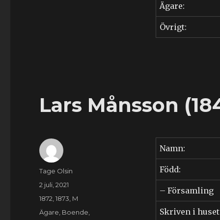
Ägare:
Övrigt:
Lars Månsson (18
Namn:
Född:
Författare
Tage Olsin
Publicerat
2 juli, 2021
– Församling
den
Kategorier
1872
,
1873
,
M
Skriven i huset
Etiketter
Ägare
,
Boende
,