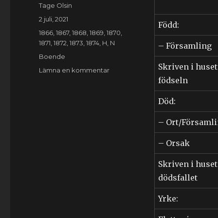
Författare
Tage Olsin
Publicerat
2 juli, 2021
Född:
den
Kategorier
1866
,
1867
,
1868
,
1869
,
1870
,
1871
,
1872
,
1873
,
1874
,
H
,
N
– Församling
Etiketter
Boende
Skriven i huset
till
Lämna en kommentar
födseln
Bothilda
Nilsson
(1834-
Död:
1916)
– Ort/Församl
– Orsak
Skriven i huset
dödsfallet
Yrke: