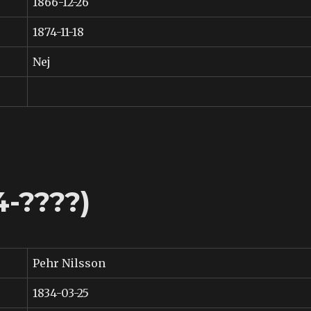
1866-12-26
1874-11-18
Nej
4-????)
Pehr Nilsson
1834-03-25