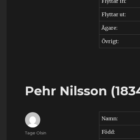
Flyttar in:
Flyttar ut:
Ägare:
Övrigt:
Pehr Nilsson (183
Namn:
Född:
Författare
Tage Olsin