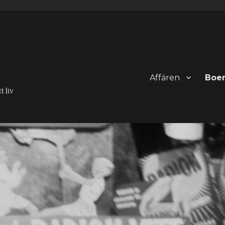
Affären
Boe
 liv