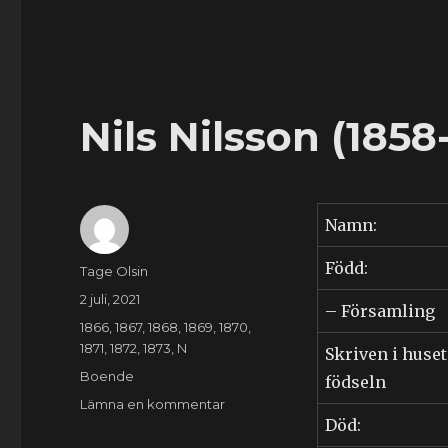
Nils Nilsson (1858
Namn:
Född:
Författare
Tage Olsin
Publicerat
2 juli, 2021
– Församling
den
Kategorier
1866
,
1867
,
1868
,
1869
,
1870
,
1871
,
1872
,
1873
,
N
Skriven i huset
Etiketter
Boende
födseln
till
Lämna en kommentar
Död:
Nils
Nilsson