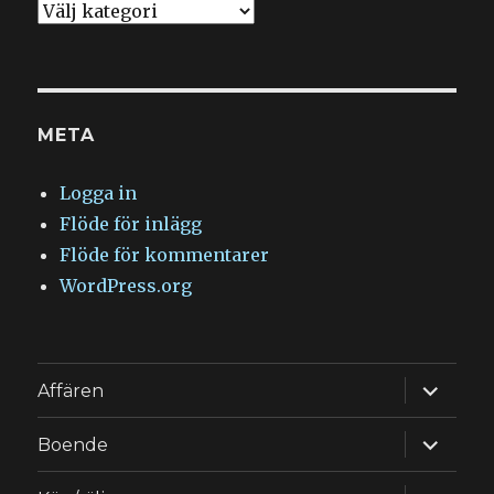
Kategorier
META
Logga in
Flöde för inlägg
Flöde för kommentarer
WordPress.org
expande
Affären
underm
expande
Boende
underm
expande