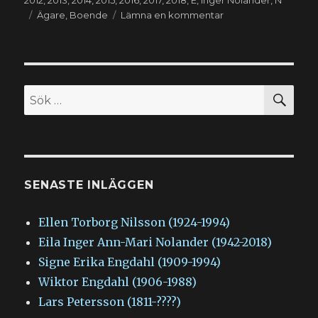
2012
,
2013
,
2014
,
2015
,
2016
,
2017
,
2018
,
E
,
Inger Nolander
,
N
Etiketter
till
Ägare
,
Boende
Lämna en kommentar
Eila
Inger
Ann-
Mari
Nolander
SÖ
Sök
(1942-
efter:
2018)
SENASTE INLÄGGEN
Ellen Torborg Nilsson (1924-1994)
Eila Inger Ann-Mari Nolander (1942-2018)
Signe Erika Engdahl (1909-1994)
Wiktor Engdahl (1906-1988)
Lars Petersson (1811-????)