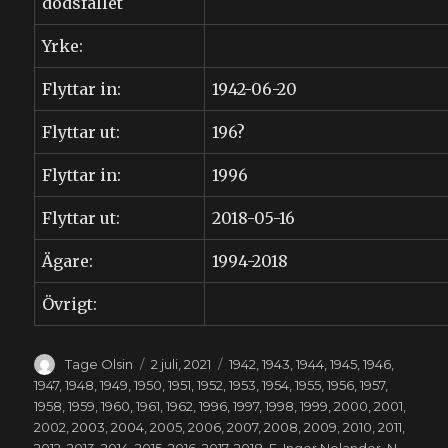
dödsfallet
Yrke:
Flyttar in:
1942-06-20
Flyttar ut:
196?
Flyttar in:
1996
Flyttar ut:
2018-05-16
Ägare:
1994-2018
Övrigt:
Författare
Publicerat
Kategorier
Tage Olsin
2 juli, 2021
1942
,
1943
,
1944
,
1945
,
1946
,
den
1947
,
1948
,
1949
,
1950
,
1951
,
1952
,
1953
,
1954
,
1955
,
1956
,
1957
,
1958
,
1959
,
1960
,
1961
,
1962
,
1996
,
1997
,
1998
,
1999
,
2000
,
2001
,
2002
,
2003
,
2004
,
2005
,
2006
,
2007
,
2008
,
2009
,
2010
,
2011
,