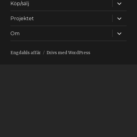
expande
Köp/sälj
underm
expande
Projektet
underm
expande
Om
underm
Engdahls affär
Drivs med WordPress