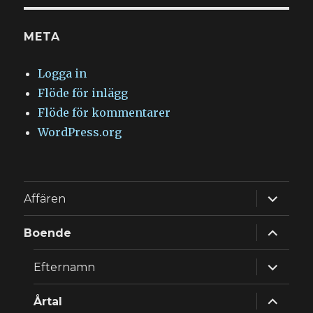
META
Logga in
Flöde för inlägg
Flöde för kommentarer
WordPress.org
expande
Affären
underm
expande
Boende
underm
expande
Efternamn
underm
expande
Årtal
underm