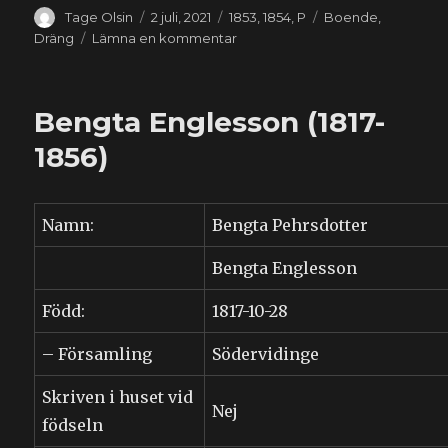
Författare
Publicerat
Kategorier
Etiketter
Tage Olsin
2 juli, 2021
1853
,
1854
,
P
Boende
,
den
till
Dräng
Lämna en kommentar
Måns
Pålsson
(1814-????)
Bengta Englesson (1817-
1856)
Namn:
Bengta Pehrsdotter
Bengta Englesson
Född:
1817-10-28
– Församling
Södervidinge
Skriven i huset vid
Nej
födseln