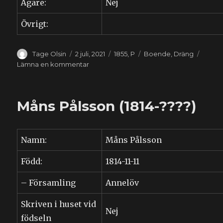
Ägare:
Nej
Övrigt:
Författare
Publicerat
Kategorier
Etiketter
Tage Olsin
2 juli, 2021
1855
,
P
Boende
,
Dräng
den
till
Lämna en kommentar
Lars
Petersson
(1811-????)
Måns Pålsson (1814-????)
Namn:
Måns Pålsson
Född:
1814-11-11
– Församling
Annelöv
Skriven i huset vid
Nej
födseln