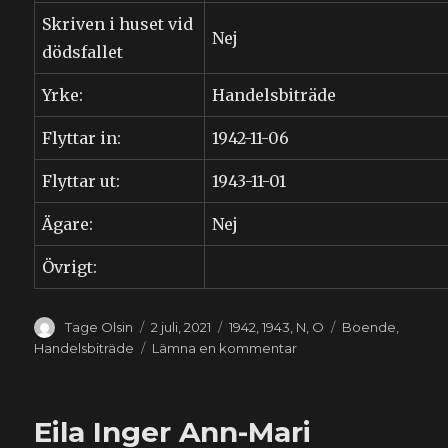
Skriven i huset vid
Nej
dödsfallet
Yrke:
Handelsbiträde
Flyttar in:
1942-11-06
Flyttar ut:
1943-11-01
Ägare:
Nej
Övrigt:
Författare
Publicerat
Kategorier
Etiketter
Tage Olsin
2 juli, 2021
1942
,
1943
,
N
,
O
Boende
,
den
till
Handelsbiträde
Lämna en kommentar
Ellen
Torborg
Nilsson
Eila Inger Ann-Mari
(1924-