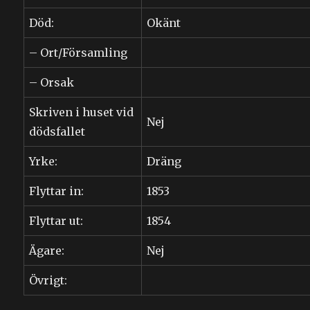
Död:
Okänt
– Ort/Församling
– Orsak
Skriven i huset vid
Nej
dödsfallet
Yrke:
Dräng
Flyttar in:
1853
Flyttar ut:
1854
Ägare:
Nej
Övrigt: