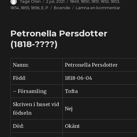
Författare
Publicerat
Kategorier
Tage Olsin
2 juli, 2021
1849
,
1850
,
1851
,
1852
,
1853
,
den
Etiketter
till
1854
,
1855
,
1856
,
E
,
P
Boende
Lämna en kommentar
Bengta
Engless
(1817-
Petronella Persdotter
1856)
(1818-????)
Namn:
Petronella Persdotter
Född:
1818-06-04
– Församling
Tofta
Skriven i huset vid
Nej
födseln
Död:
Okänt