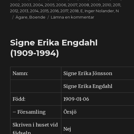
2002
,
2003
,
2004
,
2005
,
2006
,
2007
,
2008
,
2009
,
2010
,
2011
,
2012
,
2013
,
2014
,
2015
,
2016
,
2017
,
2018
,
E
,
Inger Nolander
,
N
Etiketter
till
Ägare
,
Boende
Lämna en kommentar
Eila
Inger
Ann-
Signe Erika Engdahl
Mari
Nolander
(1909-1994)
(1942-
2018)
Namn:
Signe Erika Jönsson
Signe Erika Engdahl
Född:
1909-01-06
– Församling
Örsjö
Skriven i huset vid
Nej
födseln