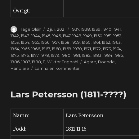
Övrigt:
Författare
Publicerat
Kategorier
Tage Olsin
2 juli, 2021
1937
,
1938
,
1939
,
1940
,
1941
,
den
1942
,
1943
,
1944
,
1945
,
1946
,
1947
,
1948
,
1949
,
1950
,
1951
,
1952
,
1953
,
1954
,
1955
,
1956
,
1957
,
1958
,
1959
,
1960
,
1961
,
1962
,
1963
,
1964
,
1965
,
1966
,
1967
,
1968
,
1969
,
1970
,
1971
,
1972
,
1973
,
1974
,
1975
,
1976
,
1977
,
1978
,
1979
,
1980
,
1981
,
1982
,
1983
,
1984
,
1985
,
Etiketter
1986
,
1987
,
1988
,
E
,
Wiktor Engdahl
Ägare
,
Boende
,
till
Handlare
Lämna en kommentar
Wiktor
Engdahl
(1906-
Lars Petersson (1811-????)
1988)
Namn:
Lars Petersson
Född:
1811-11-16