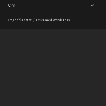
expande
Om
underm
Engdahls affär
Drivs med WordPress