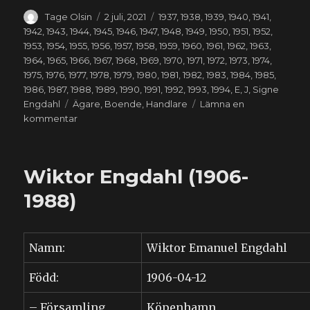
Författare
Publicerat
Kategorier
Tage Olsin
2 juli, 2021
1937
,
1938
,
1939
,
1940
,
1941
,
den
1942
,
1943
,
1944
,
1945
,
1946
,
1947
,
1948
,
1949
,
1950
,
1951
,
1952
,
1953
,
1954
,
1955
,
1956
,
1957
,
1958
,
1959
,
1960
,
1961
,
1962
,
1963
,
1964
,
1965
,
1966
,
1967
,
1968
,
1969
,
1970
,
1971
,
1972
,
1973
,
1974
,
1975
,
1976
,
1977
,
1978
,
1979
,
1980
,
1981
,
1982
,
1983
,
1984
,
1985
,
1986
,
1987
,
1988
,
1989
,
1990
,
1991
,
1992
,
1993
,
1994
,
E
,
J
,
Signe
Etiketter
Engdahl
Ägare
,
Boende
,
Handlare
Lämna en
till
kommentar
Signe
Erika
Engdahl
Wiktor Engdahl (1906-
(1909-
1994)
1988)
Namn:
Wiktor Emanuel Engdahl
Född:
1906-04-12
– Församling
Köpenhamn