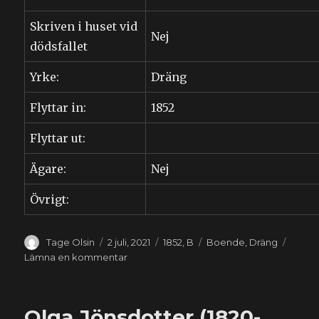
Skriven i huset vid
Nej
dödsfallet
Yrke:
Dräng
Flyttar in:
1852
Flyttar ut:
Ägare:
Nej
Övrigt:
Författare
Publicerat
Kategorier
Etiketter
Tage Olsin
2 juli, 2021
1852
,
B
Boende
,
Dräng
den
till
Lämna en kommentar
Johannes
Bengtsson
(1819-????)
Olga Jönsdotter (1820-