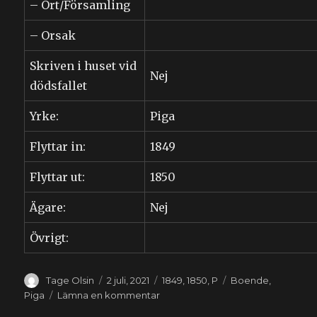
– Ort/Församling
– Orsak
Skriven i huset vid
Nej
dödsfallet
Yrke:
Piga
Flyttar in:
1849
Flyttar ut:
1850
Ägare:
Nej
Övrigt:
Författare
Publicerat
Kategorier
Etiketter
Tage Olsin
2 juli, 2021
1849
,
1850
,
P
Boende
,
den
till
Piga
Lämna en kommentar
Petronella