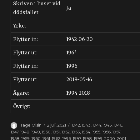
Skriven i huset vid
Ja
dödsfallet
Yrke:
Flyttar in:
1942-06-20
Flyttar ut:
196?
Flyttar in:
1996
Flyttar ut:
2018-05-16
Ägare:
1994-2018
Övrigt:
Författare
Publicerat
Kategorier
Tage Olsin
2 juli, 2021
1942
,
1943
,
1944
,
1945
,
1946
,
den
1947
,
1948
,
1949
,
1950
,
1951
,
1952
,
1953
,
1954
,
1955
,
1956
,
1957
,
1958
,
1959
,
1960
,
1961
,
1962
,
1996
,
1997
,
1998
,
1999
,
2000
,
2001
,