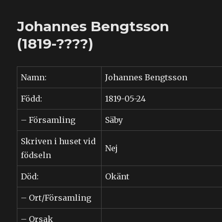
Persdotter
(1818-????)
Johannes Bengtsson
(1819-????)
Namn:
Johannes Bengtsson
Född:
1819-05-24
– Församling
Säby
Skriven i huset vid
Nej
födseln
Död:
Okänt
– Ort/Församling
– Orsak