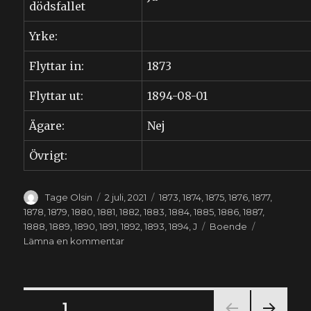
dödsfallet
Yrke:
Flyttar in:
1873
Flyttar ut:
1894-08-01
Ägare:
Nej
Övrigt:
Författare
Publicerat
Kategorier
Tage Olsin
2 juli, 2021
1873
,
1874
,
1875
,
1876
,
1877
,
den
1878
,
1879
,
1880
,
1881
,
1882
,
1883
,
1884
,
1885
,
1886
,
1887
,
Etiketter
1888
,
1889
,
1890
,
1891
,
1892
,
1893
,
1894
,
J
Boende
till
Lämna en kommentar
Olga
Jönsdotter
(1820-
1894)
Sidnumrering
SIDA
1