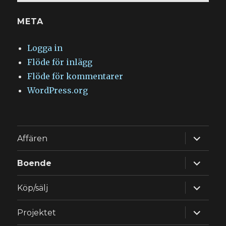
META
Logga in
Flöde för inlägg
Flöde för kommentarer
WordPress.org
expande
Affären
underm
expande
Boende
underm
expande
Köp/sälj
underm
expande
Projektet
underm