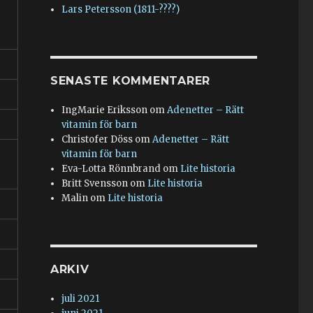
Lars Petersson (1811-????)
SENASTE KOMMENTARER
IngMarie Eriksson
om
Adenetter – Rätt
vitamin för barn
Christofer Döss
om
Adenetter – Rätt
vitamin för barn
Eva-Lotta Rönnbrand
om
Lite historia
Britt Svensson
om
Lite historia
Malin
om
Lite historia
ARKIV
juli 2021