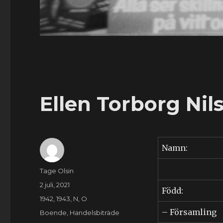
Ellen Torborg Nil
Namn:
Författare
Tage Olsin
Publicerat
2 juli, 2021
Född:
den
Kategorier
1942
,
1943
,
N
,
O
– Församling
Etiketter
Boende
,
Handelsbiträde