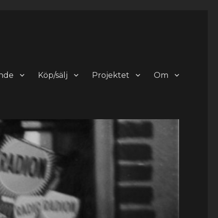
nde
Köp/sälj
Projektet
Om