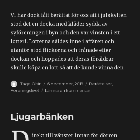
Vi har dock fått berättat för oss att i julskylten
stod det en docka med kläder sydda av
syföreningen i byn och den var vinsten i ett
lotteri. Lotterna såldes inne i affären och
utanför stod flickorna och trånade efter
dockan och hoppades att deras föräldrar
skulle köpa en lott så att de kunde vinna den.
Författare
Publicerat
Kategorier
Tage Olsin
6 december, 2019
Berättelser
,
den
till
Föreningslivet
Lämna en kommentar
Julskyltning
Ljugarbänken
irekt till vänster innan för dörren