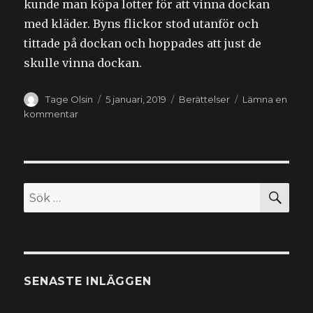
kunde man köpa lotter för att vinna dockan
med kläder. Byns flickor stod utanför och
tittade på dockan och hoppades att just de
skulle vinna dockan.
Författare
Publicerat
Kategorier
Tage Olsin
5 januari, 2019
Berättelser
Lämna en
den
till
kommentar
Docka
–
Lotteri
till
jul
SÖ
Sök
efter:
SENASTE INLÄGGEN