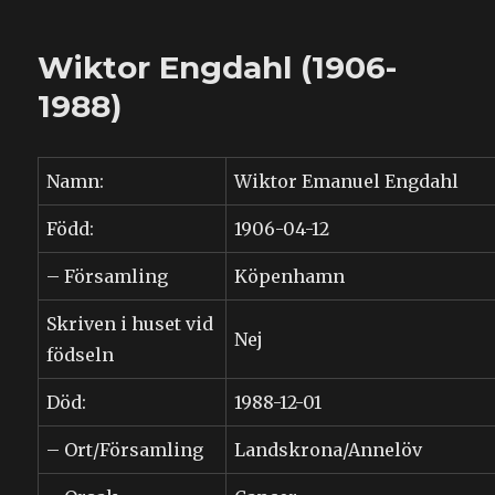
Erika
Engdahl
Wiktor Engdahl (1906-
(1909-
1994)
1988)
Namn:
Wiktor Emanuel Engdahl
Född:
1906-04-12
– Församling
Köpenhamn
Skriven i huset vid
Nej
födseln
Död:
1988-12-01
– Ort/Församling
Landskrona/Annelöv