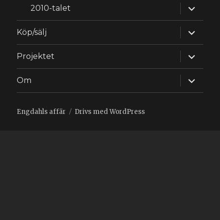
expande
2010-talet
underm
expande
Köp/sälj
underm
expande
Projektet
underm
expande
Om
underm
Engdahls affär
Drivs med WordPress