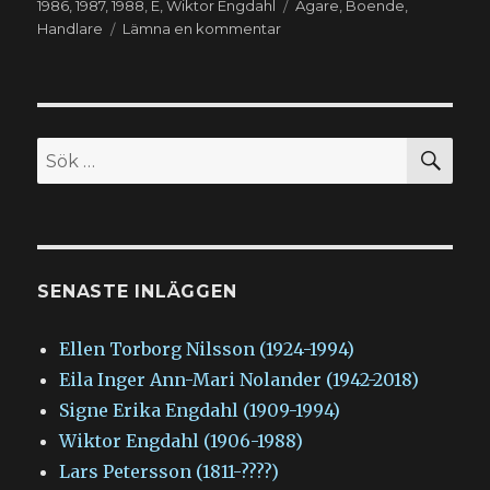
Etiketter
1986
,
1987
,
1988
,
E
,
Wiktor Engdahl
Ägare
,
Boende
,
till
Handlare
Lämna en kommentar
Wiktor
Engdahl
(1906-
1988)
SÖ
Sök
efter:
SENASTE INLÄGGEN
Ellen Torborg Nilsson (1924-1994)
Eila Inger Ann-Mari Nolander (1942-2018)
Signe Erika Engdahl (1909-1994)
Wiktor Engdahl (1906-1988)
Lars Petersson (1811-????)