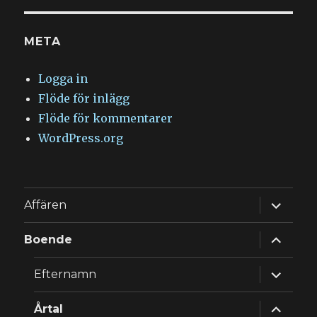
META
Logga in
Flöde för inlägg
Flöde för kommentarer
WordPress.org
expande
Affären
underm
expande
Boende
underm
expande
Efternamn
underm
expande
Årtal
underm