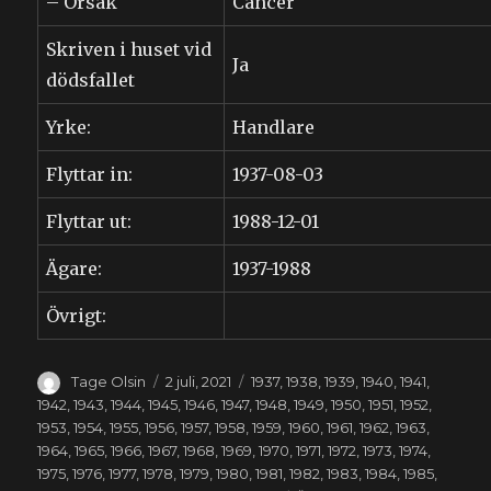
– Orsak
Cancer
Skriven i huset vid
Ja
dödsfallet
Yrke:
Handlare
Flyttar in:
1937-08-03
Flyttar ut:
1988-12-01
Ägare:
1937-1988
Övrigt:
Författare
Publicerat
Kategorier
Tage Olsin
2 juli, 2021
1937
,
1938
,
1939
,
1940
,
1941
,
den
1942
,
1943
,
1944
,
1945
,
1946
,
1947
,
1948
,
1949
,
1950
,
1951
,
1952
,
1953
,
1954
,
1955
,
1956
,
1957
,
1958
,
1959
,
1960
,
1961
,
1962
,
1963
,
1964
,
1965
,
1966
,
1967
,
1968
,
1969
,
1970
,
1971
,
1972
,
1973
,
1974
,
1975
,
1976
,
1977
,
1978
,
1979
,
1980
,
1981
,
1982
,
1983
,
1984
,
1985
,