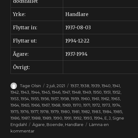
dödsfallet
Yrke:
Handlare
Flyttar in:
1937-08-03
Flyttar ut:
1994-12-22
Ägare:
1937-1994
Övrigt:
Författare
Publicerat
Kategorier
Tage Olsin
2 juli, 2021
1937
,
1938
,
1939
,
1940
,
1941
,
den
1942
,
1943
,
1944
,
1945
,
1946
,
1947
,
1948
,
1949
,
1950
,
1951
,
1952
,
1953
,
1954
,
1955
,
1956
,
1957
,
1958
,
1959
,
1960
,
1961
,
1962
,
1963
,
1964
,
1965
,
1966
,
1967
,
1968
,
1969
,
1970
,
1971
,
1972
,
1973
,
1974
,
1975
,
1976
,
1977
,
1978
,
1979
,
1980
,
1981
,
1982
,
1983
,
1984
,
1985
,
1986
,
1987
,
1988
,
1989
,
1990
,
1991
,
1992
,
1993
,
1994
,
E
,
J
,
Signe
Etiketter
Engdahl
Ägare
,
Boende
,
Handlare
Lämna en
till
kommentar
Signe