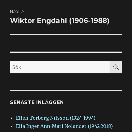
NÄSTA
Wiktor Engdahl (1906-1988)
Nästa
inlägg:
SÖ
Sök
efter:
SENASTE INLÄGGEN
Ellen Torborg Nilsson (1924-1994)
Eila Inger Ann-Mari Nolander (1942-2018)