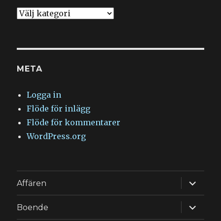
Kategorier
META
Logga in
Flöde för inlägg
Flöde för kommentarer
WordPress.org
expande
Affären
underm
expande
Boende
underm