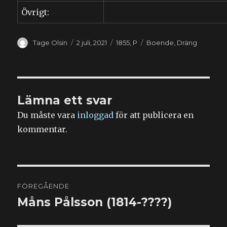
Övrigt:
Författare
Publicerat
Kategorier
Etiketter
Tage Olsin
2 juli, 2021
1855
,
P
Boende
,
Dräng
den
Lämna ett svar
Du måste vara
inloggad
för att publicera en
kommentar.
Inläggsnavigering
FÖREGÅENDE
Måns Pålsson (1814-????)
Föregående
inlägg: