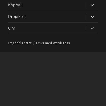
expande
Köp/sälj
underm
expande
Projektet
underm
expande
Om
underm
Engdahls affär
Drivs med WordPress