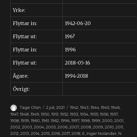
Yrke:
Flyttar in:
1942-06-20
Flyttar ut:
196?
Flyttar in:
1996
Flyttar ut:
2018-05-16
Ägare:
1994-2018
Övrigt:
Författare
Publicerat
Kategorier
Tage Olsin
2 juli, 2021
1942
,
1943
,
1944
,
1945
,
1946
,
den
1947
,
1948
,
1949
,
1950
,
1951
,
1952
,
1953
,
1954
,
1955
,
1956
,
1957
,
1958
,
1959
,
1960
,
1961
,
1962
,
1996
,
1997
,
1998
,
1999
,
2000
,
2001
,
2002
,
2003
,
2004
,
2005
,
2006
,
2007
,
2008
,
2009
,
2010
,
2011
,
2012
,
2013
,
2014
,
2015
,
2016
,
2017
,
2018
,
E
,
Inger Nolander
,
N