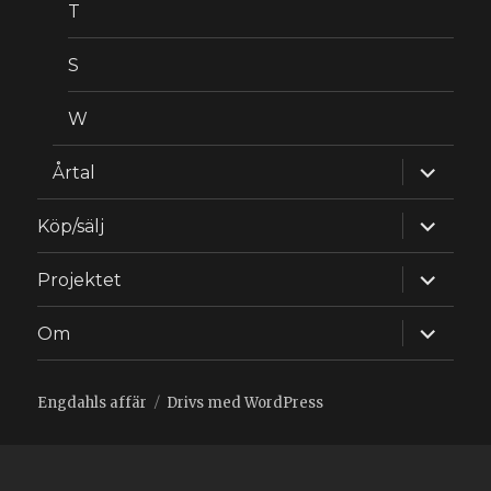
T
S
W
expande
Årtal
underm
expande
Köp/sälj
underm
expande
Projektet
underm
expande
Om
underm
Engdahls affär
Drivs med WordPress