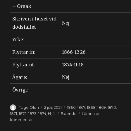
– Orsak
Skriven i huset vid
Nej
dödsfallet
Yrke:
Flyttar in:
1866-12-26
Flyttar ut:
1874-11-18
Ägare:
Nej
Övrigt:
Författare
Publicerat
Kategorier
Tage Olsin
2 juli, 2021
1866
,
1867
,
1868
,
1869
,
1870
,
den
Etiketter
1871
,
1872
,
1873
,
1874
,
H
,
N
Boende
Lämna en
till
kommentar
Bothilda