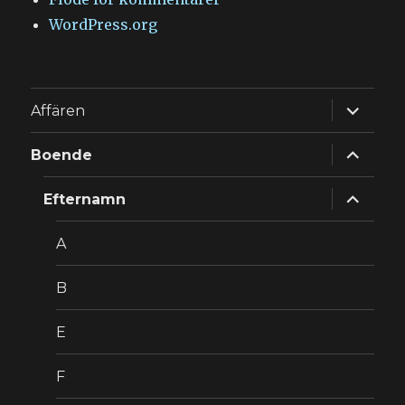
WordPress.org
expande
Affären
underm
expande
Boende
underm
expande
Efternamn
underm
A
B
E
F