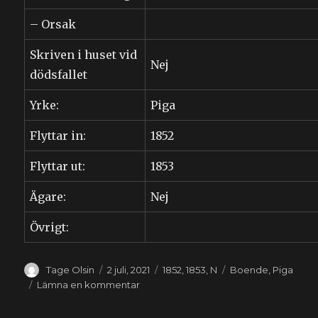
– Orsak
Skriven i huset vid
Nej
dödsfallet
Yrke:
Piga
Flyttar in:
1852
Flyttar ut:
1853
Ägare:
Nej
Övrigt:
Författare
Publicerat
Kategorier
Etiketter
Tage Olsin
2 juli, 2021
1852
,
1853
,
N
Boende
,
Piga
den
till
Lämna en kommentar
Anna
Nilsdotter