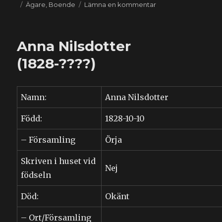
Etiketter
till
Ägare
,
Boende
Lämna en kommentar
Eila
Inger
Ann-
Anna Nilsdotter
Mari
Nolander
(1828-????)
(1942-
2018)
Namn:
Anna Nilsdotter
Född:
1828-10-10
– Församling
Örja
Skriven i huset vid
Nej
födseln
Död:
Okänt
– Ort/Församling