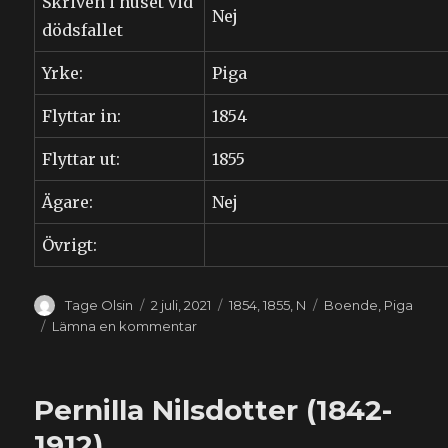
Skriven i huset vid
Nej
dödsfallet
Yrke:
Piga
Flyttar in:
1854
Flyttar ut:
1855
Ägare:
Nej
Övrigt:
Författare
Publicerat
Kategorier
Etiketter
Tage Olsin
2 juli, 2021
1854
,
1855
,
N
Boende
,
Piga
den
till
Lämna en kommentar
Kersti
Nilsdotter
(1839-
Pernilla Nilsdotter (1842-
1911)
1912)