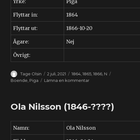
Yrke:
Piga
Flyttar in:
1864
Flyttar ut:
1866-10-20
Ägare:
Nej
Övrigt:
Författare
Publicerat
Kategorier
Etiketter
Tage Olsin
2 juli, 2021
1864
,
1865
,
1866
,
N
den
till
Boende
,
Piga
Lämna en kommentar
Johanna
Nilsdotter
(1844-????)
Ola Nilsson (1846-????)
Namn:
Ola Nilsson