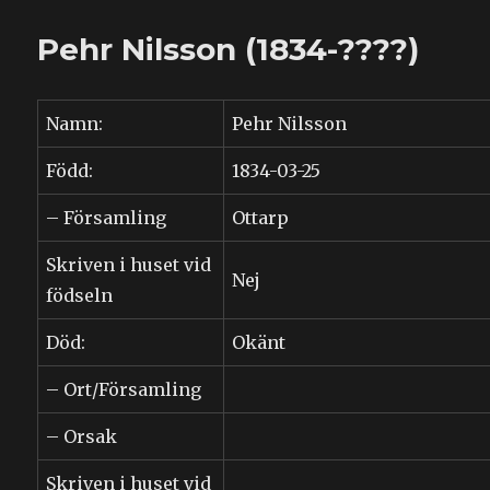
Nilsson
(1834-
Pehr Nilsson (1834-????)
1916)
Namn:
Pehr Nilsson
Född:
1834-03-25
– Församling
Ottarp
Skriven i huset vid
Nej
födseln
Död:
Okänt
– Ort/Församling
– Orsak
Skriven i huset vid