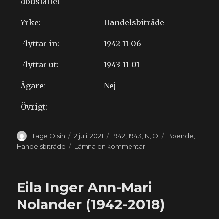
dödsfallet
Yrke:
Handelsbiträde
Flyttar in:
1942-11-06
Flyttar ut:
1943-11-01
Ägare:
Nej
Övrigt:
Författare
Publicerat
Kategorier
Etiketter
Tage Olsin
2 juli, 2021
1942
,
1943
,
N
,
O
Boende
,
den
till
Handelsbiträde
Lämna en kommentar
Ellen
Torborg
Nilsson
Eila Inger Ann-Mari
(1924-
1994)
Nolander (1942-2018)