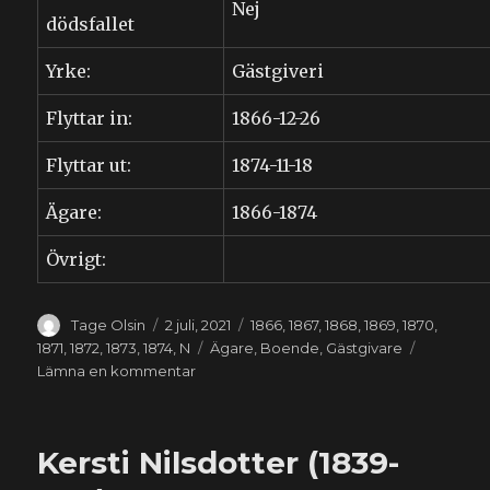
Nej
dödsfallet
Yrke:
Gästgiveri
Flyttar in:
1866-12-26
Flyttar ut:
1874-11-18
Ägare:
1866-1874
Övrigt:
Författare
Publicerat
Kategorier
Tage Olsin
2 juli, 2021
1866
,
1867
,
1868
,
1869
,
1870
,
den
Etiketter
1871
,
1872
,
1873
,
1874
,
N
Ägare
,
Boende
,
Gästgivare
till
Lämna en kommentar
Pehr
Nilsson
(1834-????)
Kersti Nilsdotter (1839-