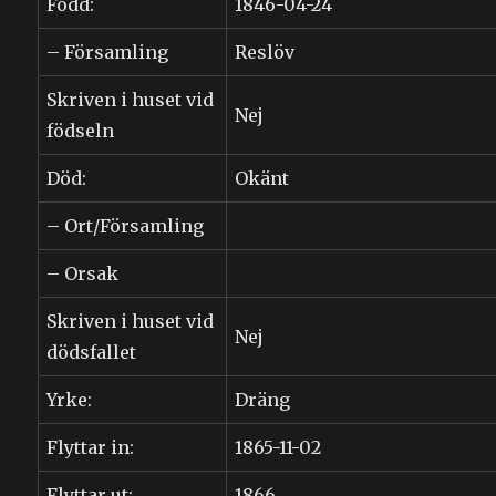
Född:
1846-04-24
– Församling
Reslöv
Skriven i huset vid
Nej
födseln
Död:
Okänt
– Ort/Församling
– Orsak
Skriven i huset vid
Nej
dödsfallet
Yrke:
Dräng
Flyttar in:
1865-11-02
Flyttar ut:
1866