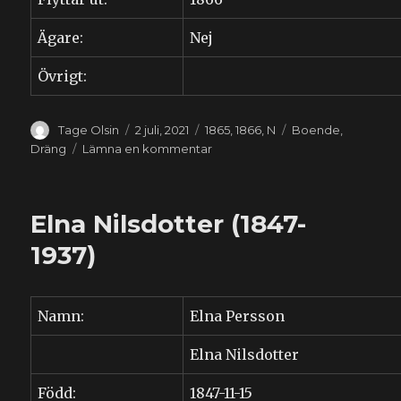
Ägare:
Nej
Övrigt:
Författare
Publicerat
Kategorier
Etiketter
Tage Olsin
2 juli, 2021
1865
,
1866
,
N
Boende
,
den
till
Dräng
Lämna en kommentar
Ola
Nilsson
(1846-????)
Elna Nilsdotter (1847-
1937)
Namn:
Elna Persson
Elna Nilsdotter
Född:
1847-11-15