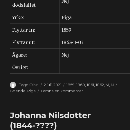
Nej
dödsfallet
Yrke:
Piga
Flyttar in:
1859
Flyttar ut:
1862-11-03
Ägare:
Nej
Övrigt:
Författare
Publicerat
Kategorier
Etiket
Tage Olsin
2 juli, 2021
1859
,
1860
,
1861
,
1862
,
M
,
N
den
till
Boende
,
Piga
Lämna en kommentar
Pernilla
Nilsdotter
(1842-
Johanna Nilsdotter
1912)
(1844-????)