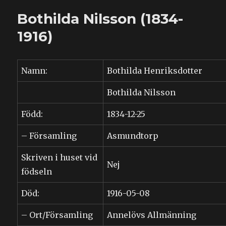
(1828-????)
Bothilda Nilsson (1834-
1916)
Namn:
Bothilda Henriksdotter
Bothilda Nilsson
Född:
1834-12-25
– Församling
Asmundtorp
Skriven i huset vid
Nej
födseln
Död:
1916-05-08
– Ort/Församling
Annelövs Allmänning