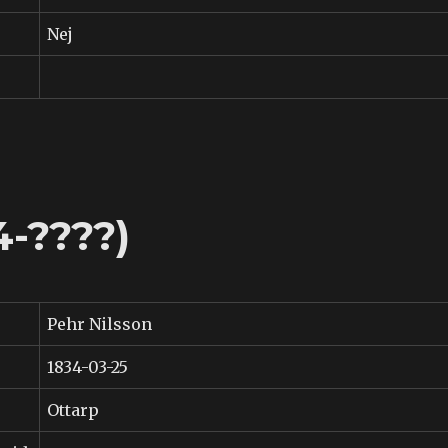
Nej
4-????)
Pehr Nilsson
1834-03-25
Ottarp