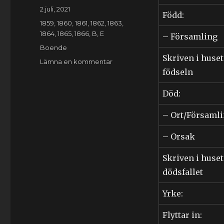
Publicerat
2 juli, 2021
Född:
den
Kategorier
1859
,
1860
,
1861
,
1862
,
1863
,
1864
,
1865
,
1866
,
B
,
E
– Församling
Etiketter
Boende
Skriven i huset
till
Lämna en kommentar
födseln
Elna
Englesson
(1833-
Död:
1904)
– Ort/Församl
– Orsak
Skriven i huset
dödsfallet
Yrke:
Flyttar in: