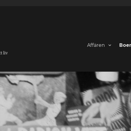
Affären
Boe
 liv