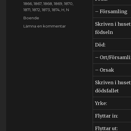
den
Kategorier
1866
,
1867
,
1868
,
1869
,
1870
,
1871
,
1872
,
1873
,
1874
,
H
,
N
– Församling
Etiketter
Boende
Skriven i huset
till
Lämna en kommentar
födseln
Bothilda
Nilsson
(1834-
Död:
1916)
– Ort/Församl
– Orsak
Skriven i huset
dödsfallet
Yrke:
Flyttar in:
Flyttar ut: