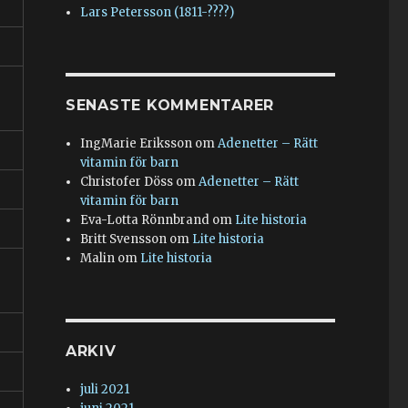
Lars Petersson (1811-????)
SENASTE KOMMENTARER
IngMarie Eriksson
om
Adenetter – Rätt
vitamin för barn
Christofer Döss
om
Adenetter – Rätt
vitamin för barn
Eva-Lotta Rönnbrand
om
Lite historia
Britt Svensson
om
Lite historia
Malin
om
Lite historia
ARKIV
juli 2021