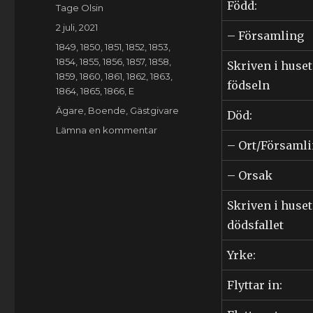
Född:
Författare
Tage Olsin
Publicerat
2 juli, 2021
– Församling
den
Kategorier
1849
,
1850
,
1851
,
1852
,
1853
,
1854
,
1855
,
1856
,
1857
,
1858
,
Skriven i huset
1859
,
1860
,
1861
,
1862
,
1863
,
födseln
1864
,
1865
,
1866
,
E
Etiketter
Ägare
,
Boende
,
Gästgivare
Död:
till
Lämna en kommentar
Nils
– Ort/Församl
Englesson
(1820-
– Orsak
1914)
Skriven i huset
dödsfallet
Yrke:
Flyttar in: