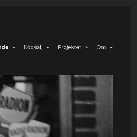
nde
Köp/sälj
Projektet
Om