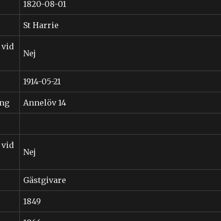
1820-08-01
St Harrie
 vid
Nej
1914-05-21
ing
Annelöv 14
 vid
Nej
Gästgivare
1849