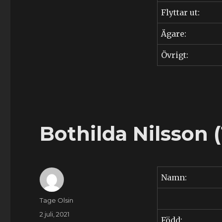
Flyttar ut:
Ägare:
Övrigt:
Bothilda Nilsson (
Namn:
Författare
Tage Olsin
Publicerat
2 juli, 2021
Född: