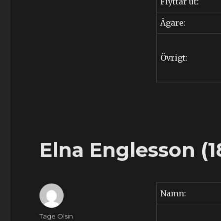
Flyttar ut:
Ägare:
Övrigt:
Elna Englesson (1
Namn:
Författare
Tage Olsin