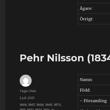
Ägare:
Övrigt:
Pehr Nilsson (183
Namn:
Född:
Författare
Tage Olsin
Publicerat
2 juli, 2021
– Församling
den
Kategorier
1866
,
1867
,
1868
,
1869
,
1870
,
1871
,
1872
,
1873
,
1874
,
N