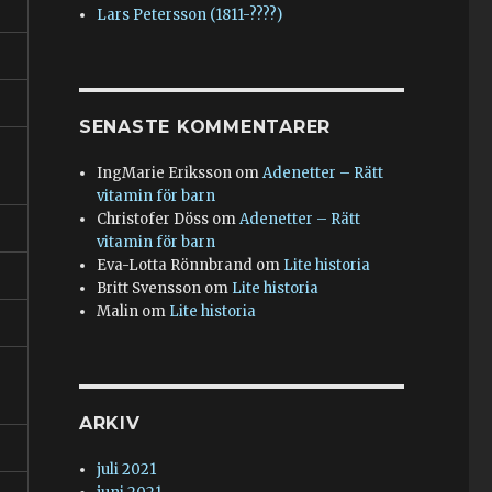
Lars Petersson (1811-????)
SENASTE KOMMENTARER
IngMarie Eriksson
om
Adenetter – Rätt
vitamin för barn
Christofer Döss
om
Adenetter – Rätt
vitamin för barn
Eva-Lotta Rönnbrand
om
Lite historia
Britt Svensson
om
Lite historia
Malin
om
Lite historia
ARKIV
juli 2021