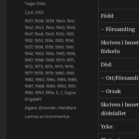
Författare
Tage Olsin
Publicerat
2 juli, 2021
Född:
den
Kategorier
1937
,
1938
,
1939
,
1940
,
1941
,
1942
,
1943
,
1944
,
1945
,
1946
,
– Församling
1947
,
1948
,
1949
,
1950
,
1951
,
1952
,
1953
,
1954
,
1955
,
1956
,
Skriven i huset
1957
,
1958
,
1959
,
1960
,
1961
,
födseln
1962
,
1963
,
1964
,
1965
,
1966
,
1967
,
1968
,
1969
,
1970
,
1971
,
Död:
1972
,
1973
,
1974
,
1975
,
1976
,
1977
,
1978
,
1979
,
1980
,
1981
,
– Ort/Församl
1982
,
1983
,
1984
,
1985
,
1986
,
1987
,
1988
,
1989
,
1990
,
1991
,
– Orsak
1992
,
1993
,
1994
,
E
,
J
,
Signe
Engdahl
Skriven i huset
Etiketter
Ägare
,
Boende
,
Handlare
dödsfallet
till
Lämna en kommentar
Signe
Yrke:
Erika
Engdahl