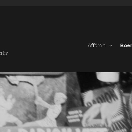
Affären
Boe
 liv