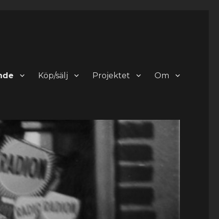
nde
Köp/sälj
Projektet
Om