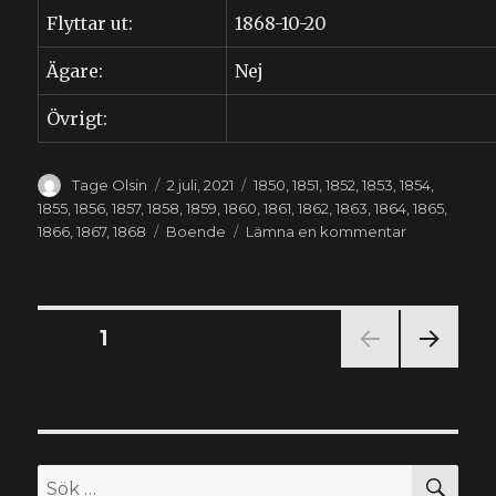
Flyttar ut:
1868-10-20
Ägare:
Nej
Övrigt:
Författare
Publicerat
Kategorier
Tage Olsin
2 juli, 2021
1850
,
1851
,
1852
,
1853
,
1854
,
den
1855
,
1856
,
1857
,
1858
,
1859
,
1860
,
1861
,
1862
,
1863
,
1864
,
1865
,
Etiketter
till
1866
,
1867
,
1868
Boende
Lämna en kommentar
Gertrud
Nilsdotter
(1850-
1931)
Sidnumrering
SIDA
1
NÄS
för
TA
SIDA
inlägg
SÖ
Sök