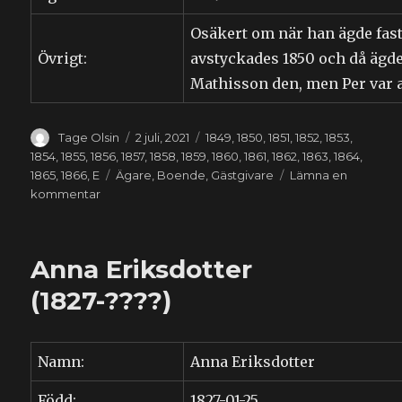
Osäkert om när han ägde fast
Övrigt:
avstyckades 1850 och då ägd
Mathisson den, men Per var a
Författare
Publicerat
Kategorier
Tage Olsin
2 juli, 2021
1849
,
1850
,
1851
,
1852
,
1853
,
den
1854
,
1855
,
1856
,
1857
,
1858
,
1859
,
1860
,
1861
,
1862
,
1863
,
1864
,
Etiketter
1865
,
1866
,
E
Ägare
,
Boende
,
Gästgivare
Lämna en
till
kommentar
Nils
Englesson
(1820-
Anna Eriksdotter
1914)
(1827-????)
Namn:
Anna Eriksdotter
Född:
1827-01-25