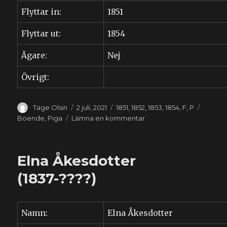
Flyttar in:
1851
Flyttar ut:
1854
Ägare:
Nej
Övrigt:
Författare
Publicerat
Kategorier
Etikett
Tage Olsin
2 juli, 2021
1851
,
1852
,
1853
,
1854
,
F
,
P
den
till
Boende
,
Piga
Lämna en kommentar
Kersti
Persdotter
(1828-
Elna Åkesdotter
1906)
(1837-????)
Namn:
Elna Åkesdotter