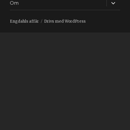
expande
Om
underm
Engdahls affär
Drivs med WordPress