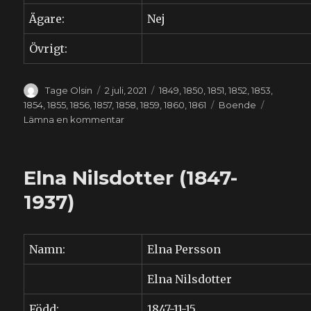
Ägare:
Nej
Övrigt:
Författare
Publicerat
Kategorier
Tage Olsin
2 juli, 2021
1849
,
1850
,
1851
,
1852
,
1853
,
den
Etiketter
1854
,
1855
,
1856
,
1857
,
1858
,
1859
,
1860
,
1861
Boende
till
Lämna en kommentar
Engla
Nilsdotter
(1845-????)
Elna Nilsdotter (1847-
1937)
Namn:
Elna Persson
Elna Nilsdotter
Född:
1847-11-15