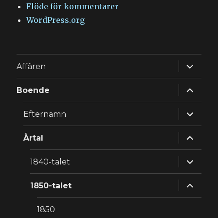
Flöde för kommentarer
WordPress.org
expande
Affären
underm
expande
Boende
underm
expande
Efternamn
underm
expande
Årtal
underm
expande
1840-talet
underm
expande
1850-talet
underm
1850