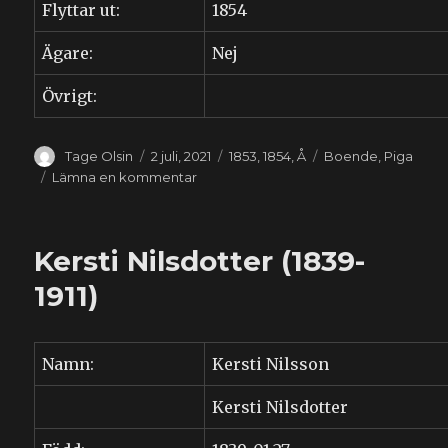
Flyttar ut:
1854
Ägare:
Nej
Övrigt:
Författare
Publicerat
Kategorier
Etiketter
Tage Olsin
2 juli, 2021
1853
,
1854
,
Å
Boende
,
Piga
den
till
Lämna en kommentar
Elna
Åkesdotter
(1837-????)
Kersti Nilsdotter (1839-
1911)
Namn:
Kersti Nilsson
Kersti Nilsdotter