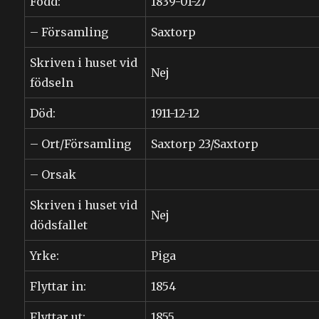
Född:
1839-01-27
– Församling
Saxtorp
Skriven i huset vid
Nej
födseln
Död:
1911-12-12
– Ort/Församling
Saxtorp 23/Saxtorp
– Orsak
Skriven i huset vid
Nej
dödsfallet
Yrke:
Piga
Flyttar in:
1854
Flyttar ut:
1855