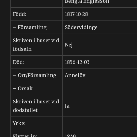
Bengta Englesson
Född:
1817-10-28
– Församling
Södervidinge
Skriven i huset vid
Nej
födseln
Död:
1856-12-03
– Ort/Församling
Annelöv
– Orsak
Skriven i huset vid
Ja
dödsfallet
Yrke:
Flyttar in:
1849