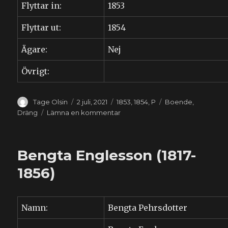
Flyttar in:
1853
Flyttar ut:
1854
Ägare:
Nej
Övrigt:
Författare
Publicerat
Kategorier
Etiketter
Tage Olsin
2 juli, 2021
1853
,
1854
,
P
Boende
,
den
till
Dräng
Lämna en kommentar
Måns
Pålsson
(1814-????)
Bengta Englesson (1817-
1856)
Namn:
Bengta Pehrsdotter