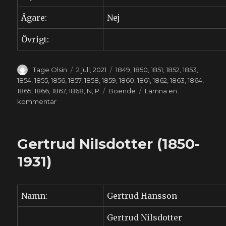
Ägare:
Nej
Övrigt:
Författare
Publicerat
Kategorier
Tage Olsin
2 juli, 2021
1849
,
1850
,
1851
,
1852
,
1853
,
den
1854
,
1855
,
1856
,
1857
,
1858
,
1859
,
1860
,
1861
,
1862
,
1863
,
1864
,
Etiketter
1865
,
1866
,
1867
,
1868
,
N
,
P
Boende
Lämna en
till
kommentar
Elna
Nilsdotter
(1847-
Gertrud Nilsdotter (1850-
1937)
1931)
Namn:
Gertrud Hansson
Gertrud Nilsdotter