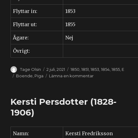
Flyttar in:
1853
Flyttar ut:
1855
Ägare:
Nej
Övrigt:
Författare
Publicerat
Kategorier
Tage Olsin
2 juli, 2021
1850
,
1851
,
1853
,
1854
,
1855
,
E
den
Etiketter
till
Boende
,
Piga
Lämna en kommentar
Anna
Eriksdotter
(1827-????)
Kersti Persdotter (1828-
1906)
Namn:
Kersti Fredriksson