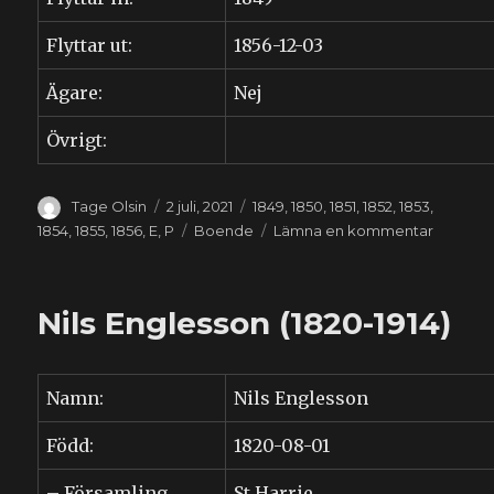
Flyttar ut:
1856-12-03
Ägare:
Nej
Övrigt:
Författare
Publicerat
Kategorier
Tage Olsin
2 juli, 2021
1849
,
1850
,
1851
,
1852
,
1853
,
den
Etiketter
till
1854
,
1855
,
1856
,
E
,
P
Boende
Lämna en kommentar
Bengta
Engless
(1817-
Nils Englesson (1820-1914)
1856)
Namn:
Nils Englesson
Född:
1820-08-01
– Församling
St Harrie