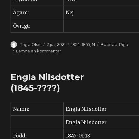
Ägare:
Nej
Övrigt:
Författare
Publicerat
Kategorier
Etiketter
Tage Olsin
2 juli, 2021
1854
,
1855
,
N
Boende
,
Piga
den
till
Lämna en kommentar
Kersti
Nilsdotter
(1839-
Engla Nilsdotter
1911)
(1845-????)
Namn:
Engla Nilsdotter
Engla Nilsdotter
Född:
1845-01-18