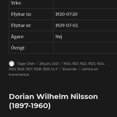
Yrke:
Flyttar in:
1920-07-20
Flyttar ut:
1929-07-02
Ägare:
Nej
Övrigt:
Författare
Publicerat
Kategorier
Tage Olsin
28 juni, 2021
1920
,
1921
,
1922
,
1923
,
1924
,
den
Etiketter
1925
,
1926
,
1927
,
1928
,
1929
,
N
,
P
Boende
Lämna en
till
kommentar
Hanna
Nilsson
(1896-
Dorian Wilhelm Nilsson
1969)
(1897-1960)