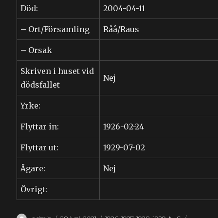
Död:
2004-04-11
– Ort/Församling
Råå/Raus
– Orsak
Skriven i huset vid
Nej
dödsfallet
Yrke:
Flyttar in:
1926-02-24
Flyttar ut:
1929-07-02
Ägare:
Nej
Övrigt:
Författare
Publicerat
Kategorier
Etiketter