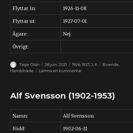
Flyttar in:
1926-11-08
Flyttar ut:
1927-07-01
Ägare:
Nej
Övrigt:
Författare
Publicerat
Kategorier
Etiketter
Tage Olsin
28 juni, 2021
1926
,
1927
,
J
,
R
Boende
,
den
till
Hembiträde
Lämna en kommentar
Signe
Eleonora
Johansson
Alf Svensson (1902-1953)
(1897-
1991)
Namn:
Alf Svensson
Född:
1902-06-21