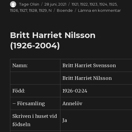
Författare
Publicerat
Kategorier
Tage Olsin
28 juni, 2021
1921
,
1922
,
1923
,
1924
,
1925
,
den
Etiketter
till
1926
,
1927
,
1928
,
1929
,
N
Boende
Lämna en kommentar
Dora
Gunb
Nilss
Britt Harriet Nilsson
(1921-
1990)
(1926-2004)
Namn:
Britt Harriet Svensson
Britt Harriet Nilsson
Född:
1926-02-24
– Församling
Annelöv
Skriven i huset vid
Ja
födseln