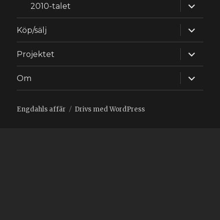
expande
2010-talet
underm
expande
Köp/sälj
underm
expande
Projektet
underm
expande
Om
underm
Engdahls affär
Drivs med WordPress