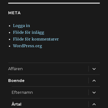
META
Logga in
Flöde för inlägg
Flöde för kommentarer
WordPress.org
expande
Affären
underm
expande
Boende
underm
expande
Efternamn
underm
expande
Årtal
underm