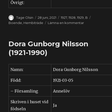
Övrigt:
Författare
Publicerat
Kategorier
Etiketter
Tage Olsin
28 juni, 2021
1927
,
1928
,
1929
,
B
den
till
Boende
,
Hembiträde
Lämna en kommentar
Helga
Natalia
Berg
Dora Gunborg Nilsson
(1909-
1992)
(1921-1990)
Namn:
Dora Gunborg Nilsson
Född:
1921-03-05
– Församling
Annelöv
Skriven i huset vid
Ja
födseln