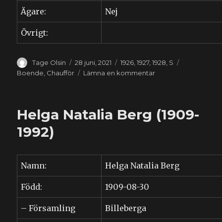
Ägare:
Nej
Övrigt:
Författare
Publicerat
Kategorier
Etiketter
Tage Olsin
28 juni, 2021
1926
,
1927
,
1928
,
S
den
till
Boende
,
Chaufför
Lämna en kommentar
Alf
Svensson
(1902-
Helga Natalia Berg (1909-
1953)
1992)
Namn:
Helga Natalia Berg
Född:
1909-08-30
– Församling
Billeberga