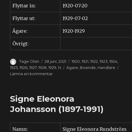
Flyttar in:
1920-07-20
Flyttar ut:
1929-07-02
Ägare:
1920-1929
Övrigt:
Författare
Publicerat
Kategorier
Tage Olsin
28 juni, 2021
1920
,
1921
,
1922
,
1923
,
1924
,
den
Etiketter
1925
,
1926
,
1927
,
1928
,
1929
,
N
Ägare
,
Boende
,
Handlare
till
Lämna en kommentar
Dorian
Wilhelm
Nilsson
Signe Eleonora
(1897-
1960)
Johansson (1897-1991)
Namn:
Signe Eleonora Rundström