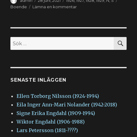
admin
28 juni, 2021
1926
,
1927
,
1928
,
1929
,
N
,
S
den
till
Boende
Lämna en kommentar
Britt
Harriet
Nilsson
(1926-
2004)
SÖ
Sök
efter:
SENASTE INLÄGGEN
Ellen Torborg Nilsson (1924-1994)
Eila Inger Ann-Mari Nolander (1942-2018)
Signe Erika Engdahl (1909-1994)
Wiktor Engdahl (1906-1988)
Lars Petersson (1811-????)