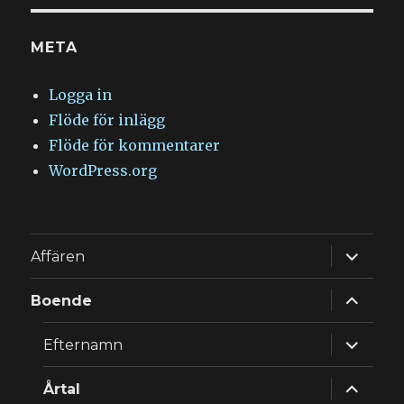
META
Logga in
Flöde för inlägg
Flöde för kommentarer
WordPress.org
expande
Affären
underm
expande
Boende
underm
expande
Efternamn
underm
expande
Årtal
underm