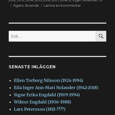
2012
,
2013
,
2014
,
2015
,
2016
,
2017
,
2018
,
E
,
Inger Nolander
,
N
Etiketter
till
Ägare
,
Boende
Lämna en kommentar
Eila
Inger
Ann-
Mari
Nolander
SÖ
Sök
(1942-
efter:
2018)
SENASTE INLÄGGEN
Ellen Torborg Nilsson (1924-1994)
Eila Inger Ann-Mari Nolander (1942-2018)
Signe Erika Engdahl (1909-1994)
Wiktor Engdahl (1906-1988)
Lars Petersson (1811-????)