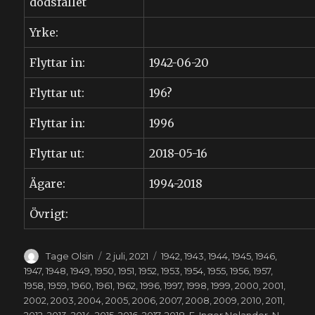
dödsfallet
Yrke:
Flyttar in:
1942-06-20
Flyttar ut:
196?
Flyttar in:
1996
Flyttar ut:
2018-05-16
Ägare:
1994-2018
Övrigt:
Författare
Publicerat
Kategorier
Tage Olsin
2 juli, 2021
1942
,
1943
,
1944
,
1945
,
1946
,
den
1947
,
1948
,
1949
,
1950
,
1951
,
1952
,
1953
,
1954
,
1955
,
1956
,
1957
,
1958
,
1959
,
1960
,
1961
,
1962
,
1996
,
1997
,
1998
,
1999
,
2000
,
2001
,
2002
,
2003
,
2004
,
2005
,
2006
,
2007
,
2008
,
2009
,
2010
,
2011
,