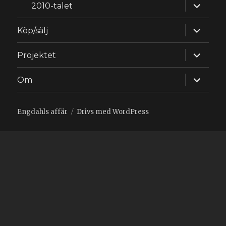
expande
2010-talet
underm
expande
Köp/sälj
underm
expande
Projektet
underm
expande
Om
underm
Engdahls affär
Drivs med WordPress