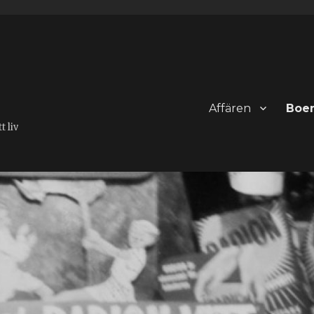
Affären
Boe
 liv