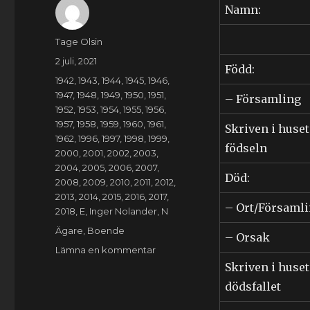
Namn:
Författare
Tage Olsin
Publicerat
2 juli, 2021
Född:
den
Kategorier
1942
,
1943
,
1944
,
1945
,
1946
,
1947
,
1948
,
1949
,
1950
,
1951
,
– Församling
1952
,
1953
,
1954
,
1955
,
1956
,
1957
,
1958
,
1959
,
1960
,
1961
,
Skriven i huset
1962
,
1996
,
1997
,
1998
,
1999
,
födseln
2000
,
2001
,
2002
,
2003
,
2004
,
2005
,
2006
,
2007
,
Död:
2008
,
2009
,
2010
,
2011
,
2012
,
2013
,
2014
,
2015
,
2016
,
2017
,
– Ort/Församl
2018
,
E
,
Inger Nolander
,
N
Etiketter
Ägare
,
Boende
– Orsak
till
Lämna en kommentar
Eila
Skriven i huset
Inger
dödsfallet
Ann-
Mari