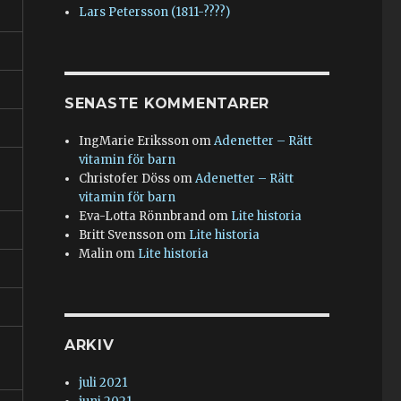
Lars Petersson (1811-????)
SENASTE KOMMENTARER
IngMarie Eriksson
om
Adenetter – Rätt
vitamin för barn
Christofer Döss
om
Adenetter – Rätt
vitamin för barn
Eva-Lotta Rönnbrand
om
Lite historia
Britt Svensson
om
Lite historia
Malin
om
Lite historia
ARKIV
juli 2021