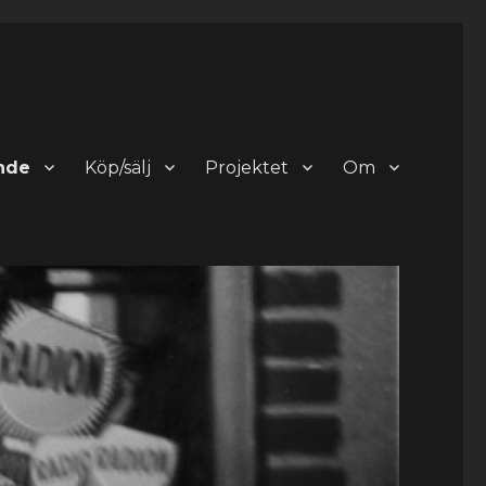
nde
Köp/sälj
Projektet
Om