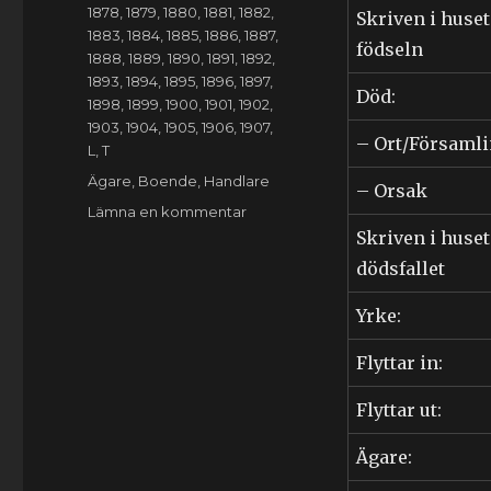
1878
,
1879
,
1880
,
1881
,
1882
,
Skriven i huset
1883
,
1884
,
1885
,
1886
,
1887
,
födseln
1888
,
1889
,
1890
,
1891
,
1892
,
1893
,
1894
,
1895
,
1896
,
1897
,
Död:
1898
,
1899
,
1900
,
1901
,
1902
,
1903
,
1904
,
1905
,
1906
,
1907
,
– Ort/Församl
L
,
T
Etiketter
Ägare
,
Boende
,
Handlare
– Orsak
till
Lämna en kommentar
Sven
Skriven i huset
Tufvesson
dödsfallet
Lundgren
(1847-
Yrke:
1930)
Flyttar in:
Flyttar ut:
Ägare: