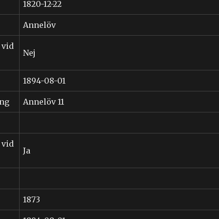
1820-12-22
Annelöv
 vid
Nej
1894-08-01
ing
Annelöv 11
 vid
Ja
1873