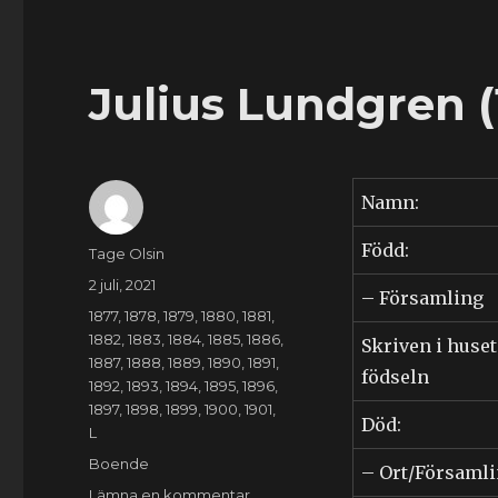
Julius Lundgren (
Namn:
Född:
Författare
Tage Olsin
Publicerat
2 juli, 2021
– Församling
den
Kategorier
1877
,
1878
,
1879
,
1880
,
1881
,
1882
,
1883
,
1884
,
1885
,
1886
,
Skriven i huset
1887
,
1888
,
1889
,
1890
,
1891
,
födseln
1892
,
1893
,
1894
,
1895
,
1896
,
1897
,
1898
,
1899
,
1900
,
1901
,
Död:
L
Etiketter
Boende
– Ort/Församl
till
Lämna en kommentar