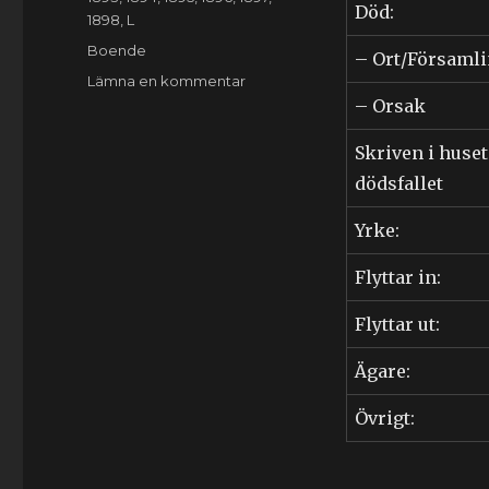
Död:
1898
,
L
Etiketter
Boende
– Ort/Församl
till
Lämna en kommentar
Wilhelm
– Orsak
Lundgren
(1873-????)
Skriven i huset
dödsfallet
Yrke:
Flyttar in:
Flyttar ut:
Ägare:
Övrigt: