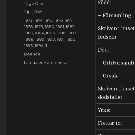
Född:
Författare
Tage Olsin
Publicerat
2 juli, 2021
– Församling
den
Kategorier
1873
,
1874
,
1875
,
1876
,
1877
,
1878
,
1879
,
1880
,
1881
,
1882
,
Skriven i huset
1883
,
1884
,
1885
,
1886
,
1887
,
födseln
1888
,
1889
,
1890
,
1891
,
1892
,
1893
,
1894
,
J
Död:
Etiketter
Boende
till
– Ort/Församl
Lämna en kommentar
Olga
Jönsdotter
– Orsak
(1820-
1894)
Skriven i huset
dödsfallet
Yrke:
Flyttar in: