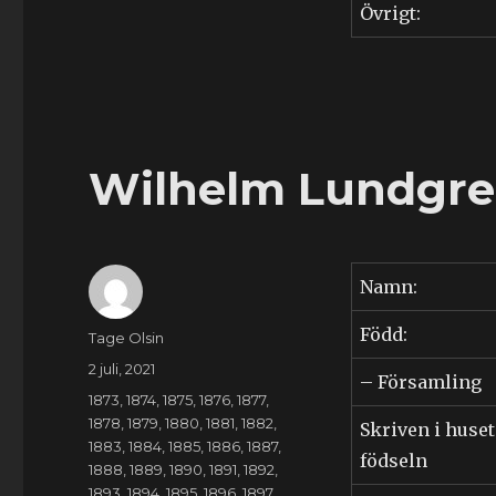
Övrigt:
Wilhelm Lundgren
Namn:
Född:
Författare
Tage Olsin
Publicerat
2 juli, 2021
– Församling
den
Kategorier
1873
,
1874
,
1875
,
1876
,
1877
,
1878
,
1879
,
1880
,
1881
,
1882
,
Skriven i huset
1883
,
1884
,
1885
,
1886
,
1887
,
födseln
1888
,
1889
,
1890
,
1891
,
1892
,
1893
,
1894
,
1895
,
1896
,
1897
,