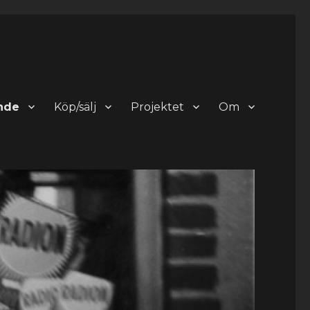
nde
Köp/sälj
Projektet
Om