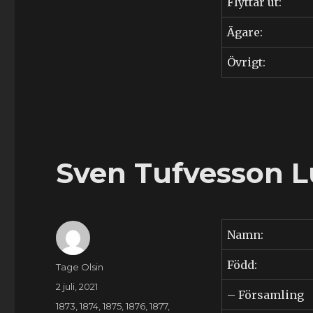
Flyttar ut:
Ägare:
Övrigt:
Sven Tufvesson L
Namn:
Född:
Författare
Tage Olsin
Publicerat
2 juli, 2021
– Församling
den
Kategorier
1873
,
1874
,
1875
,
1876
,
1877
,