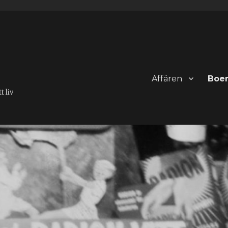
Affären
Boe
 liv