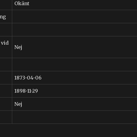
Okänt
ing
 vid
Nej
1873-04-06
1898-11-29
Nej