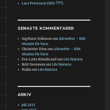
Lars Petersson (1811-????)
SENASTE KOMMENTARER
IngMarie Eriksson
om
Adenetter – Rätt
vitamin för barn
Christofer Döss
om
Adenetter – Rätt
vitamin för barn
Eva-Lotta Rönnbrand
om
Lite historia
Britt Svensson
om
Lite historia
Malin
om
Lite historia
ARKIV
juli 2021