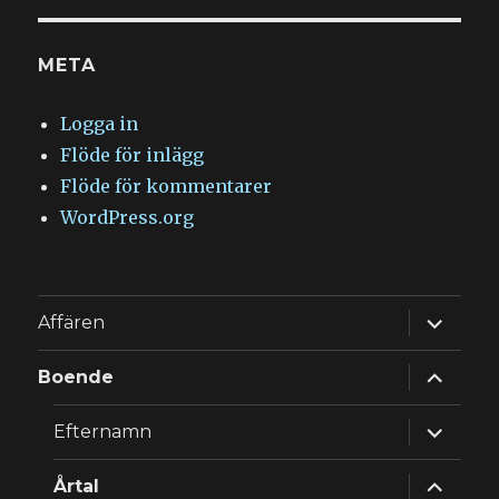
META
Logga in
Flöde för inlägg
Flöde för kommentarer
WordPress.org
expande
Affären
underm
expande
Boende
underm
expande
Efternamn
underm
expande
Årtal
underm