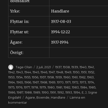
dödsfallet
Yrke:
Handlare
Flyttar in:
1937-08-03
Flyttar ut:
1994-12-22
Ägare:
1937-1994
Övrigt:
Författare
Publicerat
Kategorier
Tage Olsin
2 juli, 2021
1937
,
1938
,
1939
,
1940
,
1941
,
den
1942
,
1943
,
1944
,
1945
,
1946
,
1947
,
1948
,
1949
,
1950
,
1951
,
1952
,
1953
,
1954
,
1955
,
1956
,
1957
,
1958
,
1959
,
1960
,
1961
,
1962
,
1963
,
1964
,
1965
,
1966
,
1967
,
1968
,
1969
,
1970
,
1971
,
1972
,
1973
,
1974
,
1975
,
1976
,
1977
,
1978
,
1979
,
1980
,
1981
,
1982
,
1983
,
1984
,
1985
,
1986
,
1987
,
1988
,
1989
,
1990
,
1991
,
1992
,
1993
,
1994
,
E
,
J
,
Signe
Etiketter
Engdahl
Ägare
,
Boende
,
Handlare
Lämna en
till
kommentar
Signe