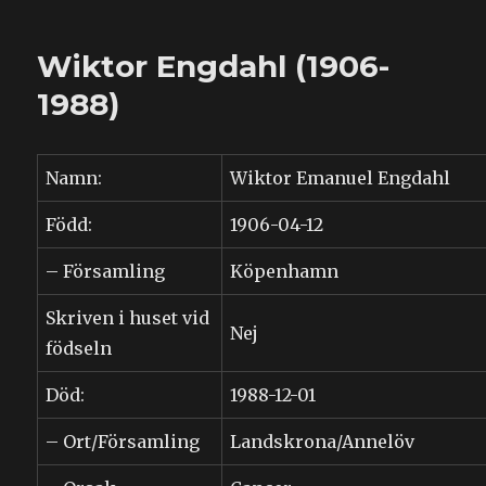
Erika
Engdahl
Wiktor Engdahl (1906-
(1909-
1994)
1988)
Namn:
Wiktor Emanuel Engdahl
Född:
1906-04-12
– Församling
Köpenhamn
Skriven i huset vid
Nej
födseln
Död:
1988-12-01
– Ort/Församling
Landskrona/Annelöv