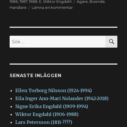
Etiketter
1986
,
1987
,
1988
,
E
,
Wiktor Engdahl
Ägare
,
Boende
,
till
Handlare
Lämna en kommentar
Wiktor
Engdahl
(1906-
1988)
SÖ
Sök
efter:
SENASTE INLÄGGEN
Ellen Torborg Nilsson (1924-1994)
Eila Inger Ann-Mari Nolander (1942-2018)
Signe Erika Engdahl (1909-1994)
Wiktor Engdahl (1906-1988)
Lars Petersson (1811-????)