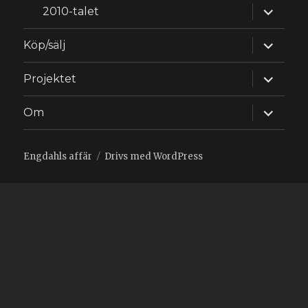
expande
2010-talet
underm
expande
Köp/sälj
underm
expande
Projektet
underm
expande
Om
underm
Engdahls affär
Drivs med WordPress