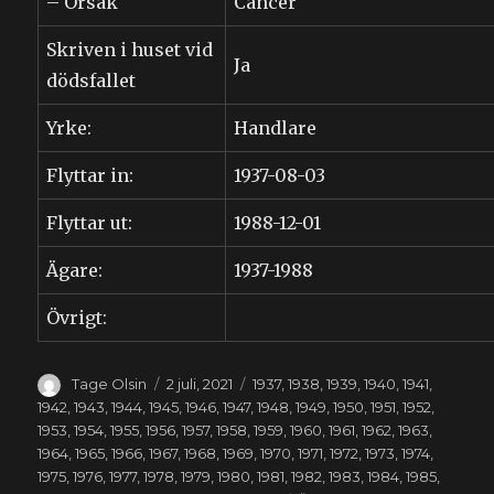
– Orsak
Cancer
Skriven i huset vid
Ja
dödsfallet
Yrke:
Handlare
Flyttar in:
1937-08-03
Flyttar ut:
1988-12-01
Ägare:
1937-1988
Övrigt:
Författare
Publicerat
Kategorier
Tage Olsin
2 juli, 2021
1937
,
1938
,
1939
,
1940
,
1941
,
den
1942
,
1943
,
1944
,
1945
,
1946
,
1947
,
1948
,
1949
,
1950
,
1951
,
1952
,
1953
,
1954
,
1955
,
1956
,
1957
,
1958
,
1959
,
1960
,
1961
,
1962
,
1963
,
1964
,
1965
,
1966
,
1967
,
1968
,
1969
,
1970
,
1971
,
1972
,
1973
,
1974
,
1975
,
1976
,
1977
,
1978
,
1979
,
1980
,
1981
,
1982
,
1983
,
1984
,
1985
,