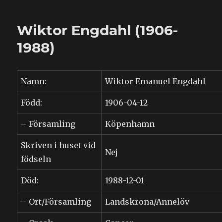
Erika
Engdahl
Wiktor Engdahl (1906-
(1909-
1994)
1988)
Namn:
Wiktor Emanuel Engdahl
Född:
1906-04-12
– Församling
Köpenhamn
Skriven i huset vid
Nej
födseln
Död:
1988-12-01
– Ort/Församling
Landskrona/Annelöv