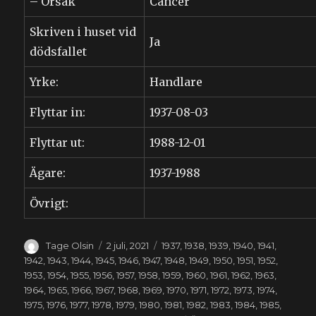
– Orsak
Cancer
Skriven i huset vid
Ja
dödsfallet
Yrke:
Handlare
Flyttar in:
1937-08-03
Flyttar ut:
1988-12-01
Ägare:
1937-1988
Övrigt:
Författare
Publicerat
Kategorier
Tage Olsin
2 juli, 2021
1937
,
1938
,
1939
,
1940
,
1941
,
den
1942
,
1943
,
1944
,
1945
,
1946
,
1947
,
1948
,
1949
,
1950
,
1951
,
1952
,
1953
,
1954
,
1955
,
1956
,
1957
,
1958
,
1959
,
1960
,
1961
,
1962
,
1963
,
1964
,
1965
,
1966
,
1967
,
1968
,
1969
,
1970
,
1971
,
1972
,
1973
,
1974
,
1975
,
1976
,
1977
,
1978
,
1979
,
1980
,
1981
,
1982
,
1983
,
1984
,
1985
,