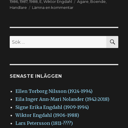
Etiketter
1986
,
1987
,
1988
,
E
,
Wiktor Engdahl
Ägare
,
Boende
,
till
Handlare
Lämna en kommentar
Wiktor
Engdahl
(1906-
1988)
SÖ
Sök
efter:
SENASTE INLÄGGEN
Ellen Torborg Nilsson (1924-1994)
Eila Inger Ann-Mari Nolander (1942-2018)
Signe Erika Engdahl (1909-1994)
Wiktor Engdahl (1906-1988)
Lars Petersson (1811-????)