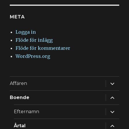
META
Logga in
Flöde för inlägg
Flöde för kommentarer
WordPress.org
expande
Affären
underm
expande
Boende
underm
expande
Efternamn
underm
expande
Årtal
underm