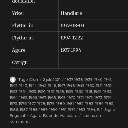
dödsfallet
Yrke:
Handlare
Flyttar in:
1937-08-03
Flyttar ut:
1994-12-22
Ägare:
1937-1994
Övrigt:
Författare
Publicerat
Kategorier
Tage Olsin
2 juli, 2021
1937
,
1938
,
1939
,
1940
,
1941
,
den
1942
,
1943
,
1944
,
1945
,
1946
,
1947
,
1948
,
1949
,
1950
,
1951
,
1952
,
1953
,
1954
,
1955
,
1956
,
1957
,
1958
,
1959
,
1960
,
1961
,
1962
,
1963
,
1964
,
1965
,
1966
,
1967
,
1968
,
1969
,
1970
,
1971
,
1972
,
1973
,
1974
,
1975
,
1976
,
1977
,
1978
,
1979
,
1980
,
1981
,
1982
,
1983
,
1984
,
1985
,
1986
,
1987
,
1988
,
1989
,
1990
,
1991
,
1992
,
1993
,
1994
,
E
,
J
,
Signe
Etiketter
Engdahl
Ägare
,
Boende
,
Handlare
Lämna en
till
kommentar
Signe