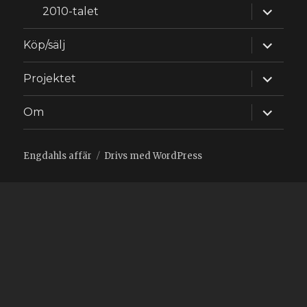
expande
2010-talet
underm
expande
Köp/sälj
underm
expande
Projektet
underm
expande
Om
underm
Engdahls affär
Drivs med WordPress