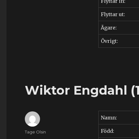
Flyttar in:
(1909-
1994)
Flyttar ut:
Ägare:
Övrigt:
Wiktor Engdahl (
Namn:
Född:
Författare
Tage Olsin