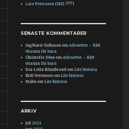
Lars Petersson (1811-????)
SENASTE KOMMENTARER
IngMarie Eriksson
om
Adenetter – Rätt
vitamin för barn
Christofer Döss
om
Adenetter – Rätt
vitamin för barn
Eva-Lotta Rönnbrand
om
Lite historia
Britt Svensson
om
Lite historia
Malin
om
Lite historia
ARKIV
juli 2021