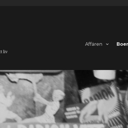
Affären
Boe
 liv