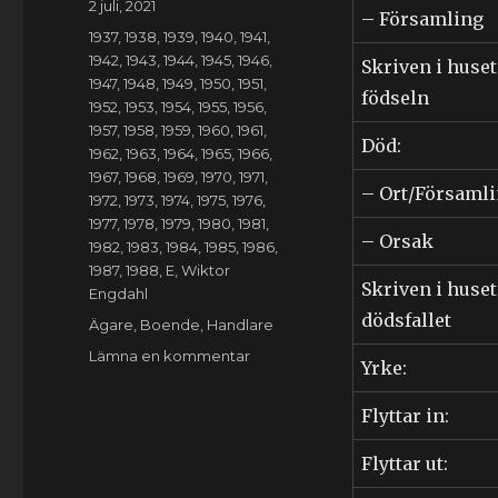
Publicerat
2 juli, 2021
– Församling
den
Kategorier
1937
,
1938
,
1939
,
1940
,
1941
,
1942
,
1943
,
1944
,
1945
,
1946
,
Skriven i huset
1947
,
1948
,
1949
,
1950
,
1951
,
födseln
1952
,
1953
,
1954
,
1955
,
1956
,
1957
,
1958
,
1959
,
1960
,
1961
,
Död:
1962
,
1963
,
1964
,
1965
,
1966
,
1967
,
1968
,
1969
,
1970
,
1971
,
– Ort/Församl
1972
,
1973
,
1974
,
1975
,
1976
,
1977
,
1978
,
1979
,
1980
,
1981
,
– Orsak
1982
,
1983
,
1984
,
1985
,
1986
,
1987
,
1988
,
E
,
Wiktor
Skriven i huset
Engdahl
dödsfallet
Etiketter
Ägare
,
Boende
,
Handlare
till
Lämna en kommentar
Yrke:
Wiktor
Engdahl
Flyttar in:
(1906-
1988)
Flyttar ut: