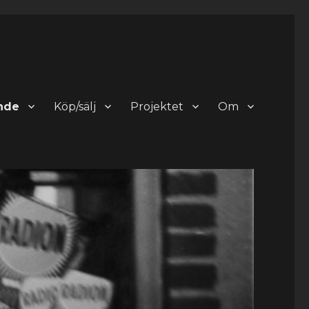
nde
Köp/sälj
Projektet
Om