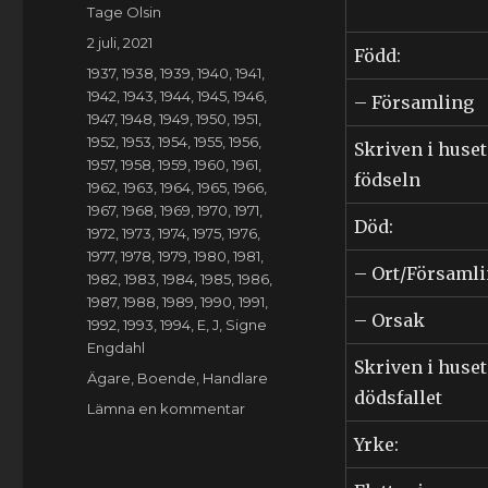
Författare
Tage Olsin
Publicerat
2 juli, 2021
Född:
den
Kategorier
1937
,
1938
,
1939
,
1940
,
1941
,
1942
,
1943
,
1944
,
1945
,
1946
,
– Församling
1947
,
1948
,
1949
,
1950
,
1951
,
1952
,
1953
,
1954
,
1955
,
1956
,
Skriven i huset
1957
,
1958
,
1959
,
1960
,
1961
,
födseln
1962
,
1963
,
1964
,
1965
,
1966
,
1967
,
1968
,
1969
,
1970
,
1971
,
Död:
1972
,
1973
,
1974
,
1975
,
1976
,
1977
,
1978
,
1979
,
1980
,
1981
,
– Ort/Församl
1982
,
1983
,
1984
,
1985
,
1986
,
1987
,
1988
,
1989
,
1990
,
1991
,
– Orsak
1992
,
1993
,
1994
,
E
,
J
,
Signe
Engdahl
Skriven i huset
Etiketter
Ägare
,
Boende
,
Handlare
dödsfallet
till
Lämna en kommentar
Signe
Yrke:
Erika
Engdahl