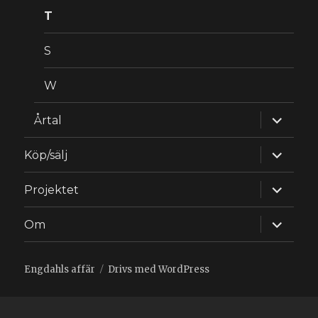
T
S
W
expande
Årtal
underm
expande
Köp/sälj
underm
expande
Projektet
underm
expande
Om
underm
Engdahls affär
Drivs med WordPress