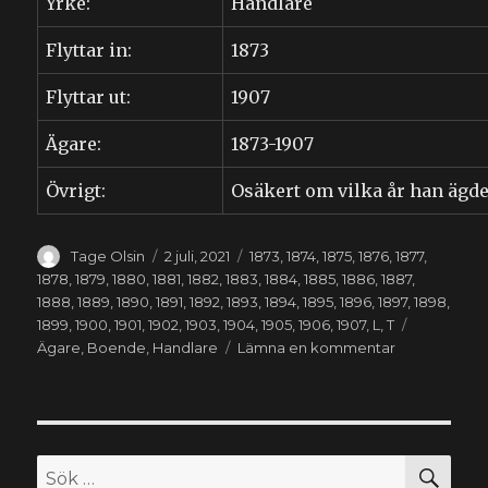
Yrke:
Handlare
Flyttar in:
1873
Flyttar ut:
1907
Ägare:
1873-1907
Övrigt:
Osäkert om vilka år han ägde
Författare
Publicerat
Kategorier
Tage Olsin
2 juli, 2021
1873
,
1874
,
1875
,
1876
,
1877
,
den
1878
,
1879
,
1880
,
1881
,
1882
,
1883
,
1884
,
1885
,
1886
,
1887
,
1888
,
1889
,
1890
,
1891
,
1892
,
1893
,
1894
,
1895
,
1896
,
1897
,
1898
,
Etiketter
1899
,
1900
,
1901
,
1902
,
1903
,
1904
,
1905
,
1906
,
1907
,
L
,
T
till
Ägare
,
Boende
,
Handlare
Lämna en kommentar
Sven
Tufvesson
Lundgren
(1847-
1930)
SÖ
Sök