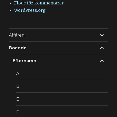
Flöde för kommentarer
WordPress.org
expande
Affären
underm
expande
Boende
underm
expande
Efternamn
underm
A
B
E
F