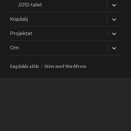
expande
2010-talet
underm
expande
Köp/sälj
underm
expande
Projektet
underm
expande
Om
underm
Engdahls affär
Drivs med WordPress