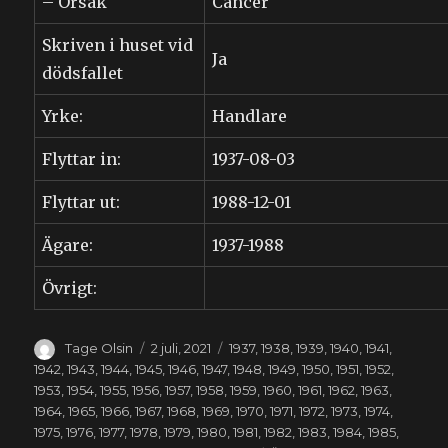
– Orsak
Cancer
Skriven i huset vid
Ja
dödsfallet
Yrke:
Handlare
Flyttar in:
1937-08-03
Flyttar ut:
1988-12-01
Ägare:
1937-1988
Övrigt:
Författare
Publicerat
Kategorier
Tage Olsin
2 juli, 2021
1937
,
1938
,
1939
,
1940
,
1941
,
den
1942
,
1943
,
1944
,
1945
,
1946
,
1947
,
1948
,
1949
,
1950
,
1951
,
1952
,
1953
,
1954
,
1955
,
1956
,
1957
,
1958
,
1959
,
1960
,
1961
,
1962
,
1963
,
1964
,
1965
,
1966
,
1967
,
1968
,
1969
,
1970
,
1971
,
1972
,
1973
,
1974
,
1975
,
1976
,
1977
,
1978
,
1979
,
1980
,
1981
,
1982
,
1983
,
1984
,
1985
,