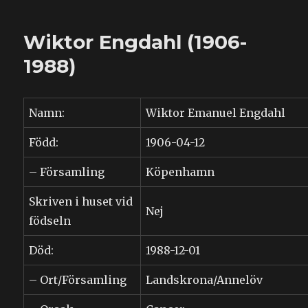
Erika
Engdahl
Wiktor Engdahl (1906-
(1909-
1994)
1988)
Namn:
Wiktor Emanuel Engdahl
Född:
1906-04-12
– Församling
Köpenhamn
Skriven i huset vid
Nej
födseln
Död:
1988-12-01
– Ort/Församling
Landskrona/Annelöv