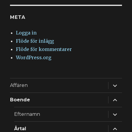
META
Logga in
Flöde för inlägg
Flöde för kommentarer
WordPress.org
expande
Affären
underm
expande
Boende
underm
expande
Efternamn
underm
expande
Årtal
underm