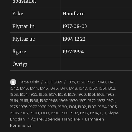
dödsfallet
Yrke:
Handlare
Flyttar in:
1937-08-03
Flyttar ut:
1994-12-22
Ägare:
1937-1994
Övrigt:
Författare
Publicerat
Kategorier
Tage Olsin
2 juli, 2021
1937
,
1938
,
1939
,
1940
,
1941
,
den
1942
,
1943
,
1944
,
1945
,
1946
,
1947
,
1948
,
1949
,
1950
,
1951
,
1952
,
1953
,
1954
,
1955
,
1956
,
1957
,
1958
,
1959
,
1960
,
1961
,
1962
,
1963
,
1964
,
1965
,
1966
,
1967
,
1968
,
1969
,
1970
,
1971
,
1972
,
1973
,
1974
,
1975
,
1976
,
1977
,
1978
,
1979
,
1980
,
1981
,
1982
,
1983
,
1984
,
1985
,
1986
,
1987
,
1988
,
1989
,
1990
,
1991
,
1992
,
1993
,
1994
,
E
,
J
,
Signe
Etiketter
Engdahl
Ägare
,
Boende
,
Handlare
Lämna en
till
kommentar
Signe