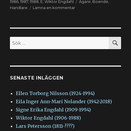
Etiketter
1986
,
1987
,
1988
,
E
,
Wiktor Engdahl
Ägare
,
Boende
,
till
Handlare
Lämna en kommentar
Wiktor
Engdahl
(1906-
1988)
SÖ
Sök
efter:
SENASTE INLÄGGEN
Ellen Torborg Nilsson (1924-1994)
Eila Inger Ann-Mari Nolander (1942-2018)
Signe Erika Engdahl (1909-1994)
Wiktor Engdahl (1906-1988)
Lars Petersson (1811-????)