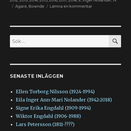
2012
,
2013
,
2014
,
2015
,
2016
,
2017
,
2018
,
E
,
Inger Nolander
,
N
Etiketter
till
Ägare
,
Boende
Lämna en kommentar
Eila
Inger
Ann-
Mari
Nolander
SÖ
Sök
(1942-
efter:
2018)
SENASTE INLÄGGEN
Ellen Torborg Nilsson (1924-1994)
Eila Inger Ann-Mari Nolander (1942-2018)
Signe Erika Engdahl (1909-1994)
Wiktor Engdahl (1906-1988)
Lars Petersson (1811-????)