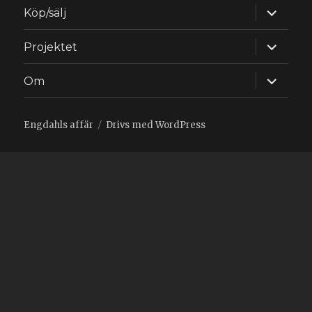
expande
Köp/sälj
underm
expande
Projektet
underm
expande
Om
underm
Engdahls affär
Drivs med WordPress