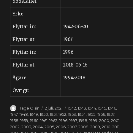
dödsfallet
Yrke:
Flyttar in:
1942-06-20
Flyttar ut:
196?
Flyttar in:
1996
Flyttar ut:
2018-05-16
Ägare:
1994-2018
Övrigt:
Författare
Publicerat
Kategorier
Tage Olsin
2 juli, 2021
1942
,
1943
,
1944
,
1945
,
1946
,
den
1947
,
1948
,
1949
,
1950
,
1951
,
1952
,
1953
,
1954
,
1955
,
1956
,
1957
,
1958
,
1959
,
1960
,
1961
,
1962
,
1996
,
1997
,
1998
,
1999
,
2000
,
2001
,
2002
,
2003
,
2004
,
2005
,
2006
,
2007
,
2008
,
2009
,
2010
,
2011
,