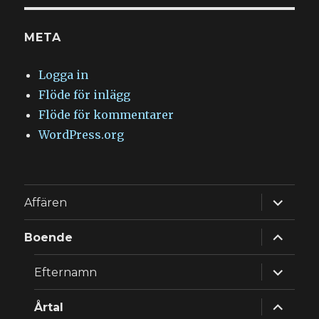
META
Logga in
Flöde för inlägg
Flöde för kommentarer
WordPress.org
expande
Affären
underm
expande
Boende
underm
expande
Efternamn
underm
expande
Årtal
underm