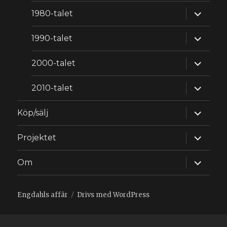
expande
1980-talet
underm
expande
1990-talet
underm
expande
2000-talet
underm
expande
2010-talet
underm
expande
Köp/sälj
underm
expande
Projektet
underm
expande
Om
underm
Engdahls affär
Drivs med WordPress