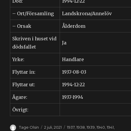
Död:
1994-12-22
– Ort/Församling
Landskrona/Annelöv
– Orsak
Ålderdom
Skriven i huset vid
Ja
dödsfallet
Yrke:
Handlare
Flyttar in:
1937-08-03
Flyttar ut:
1994-12-22
Ägare:
1937-1994
Övrigt:
Författare
Publicerat
Kategorier
Tage Olsin
2 juli, 2021
1937
,
1938
,
1939
,
1940
,
1941
,