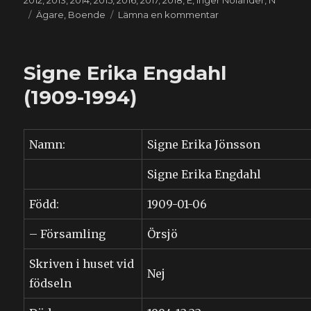
2012
,
2013
,
2014
,
2015
,
2016
,
2017
,
2018
,
E
,
Inger Nolander
,
N
Etiketter
till
Ägare
,
Boende
Lämna en kommentar
Eila
Inger
Ann-
Signe Erika Engdahl
Mari
Nolander
(1909-1994)
(1942-
2018)
Namn:
Signe Erika Jönsson
Signe Erika Engdahl
Född:
1909-01-06
– Församling
Örsjö
Skriven i huset vid
Nej
födseln