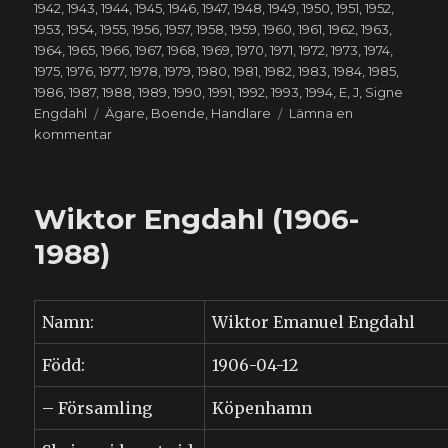
den
1942
,
1943
,
1944
,
1945
,
1946
,
1947
,
1948
,
1949
,
1950
,
1951
,
1952
,
1953
,
1954
,
1955
,
1956
,
1957
,
1958
,
1959
,
1960
,
1961
,
1962
,
1963
,
1964
,
1965
,
1966
,
1967
,
1968
,
1969
,
1970
,
1971
,
1972
,
1973
,
1974
,
1975
,
1976
,
1977
,
1978
,
1979
,
1980
,
1981
,
1982
,
1983
,
1984
,
1985
,
1986
,
1987
,
1988
,
1989
,
1990
,
1991
,
1992
,
1993
,
1994
,
E
,
J
,
Signe
Etiketter
Engdahl
Ägare
,
Boende
,
Handlare
Lämna en
till
kommentar
Signe
Erika
Engdahl
Wiktor Engdahl (1906-
(1909-
1994)
1988)
Namn:
Wiktor Emanuel Engdahl
Född:
1906-04-12
– Församling
Köpenhamn