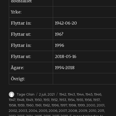
dödsfallet
Yrke:
Flyttar in:
1942-06-20
Flyttar ut:
196?
Flyttar in:
1996
Flyttar ut:
2018-05-16
Ägare:
1994-2018
Övrigt:
Författare
Publicerat
Kategorier
Tage Olsin
2 juli, 2021
1942
,
1943
,
1944
,
1945
,
1946
,
den
1947
,
1948
,
1949
,
1950
,
1951
,
1952
,
1953
,
1954
,
1955
,
1956
,
1957
,
1958
,
1959
,
1960
,
1961
,
1962
,
1996
,
1997
,
1998
,
1999
,
2000
,
2001
,
2002
,
2003
,
2004
,
2005
,
2006
,
2007
,
2008
,
2009
,
2010
,
2011
,