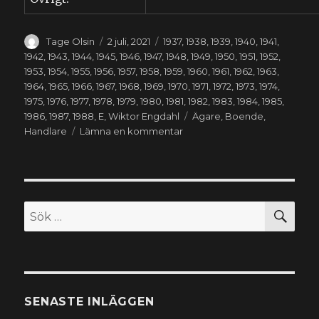
Författare
Publicerat
Kategorier
Tage Olsin
2 juli, 2021
1937
,
1938
,
1939
,
1940
,
1941
,
den
1942
,
1943
,
1944
,
1945
,
1946
,
1947
,
1948
,
1949
,
1950
,
1951
,
1952
,
1953
,
1954
,
1955
,
1956
,
1957
,
1958
,
1959
,
1960
,
1961
,
1962
,
1963
,
1964
,
1965
,
1966
,
1967
,
1968
,
1969
,
1970
,
1971
,
1972
,
1973
,
1974
,
1975
,
1976
,
1977
,
1978
,
1979
,
1980
,
1981
,
1982
,
1983
,
1984
,
1985
,
Etiketter
1986
,
1987
,
1988
,
E
,
Wiktor Engdahl
Ägare
,
Boende
,
till
Handlare
Lämna en kommentar
Wiktor
Engdahl
(1906-
1988)
SÖ
Sök
efter:
SENASTE INLÄGGEN