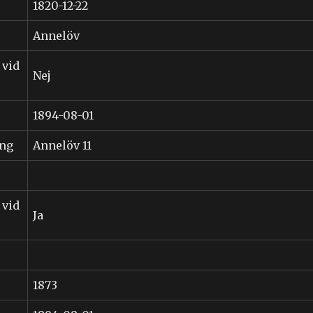
1820-12-22
Annelöv
 vid
Nej
1894-08-01
ing
Annelöv 11
 vid
Ja
1873