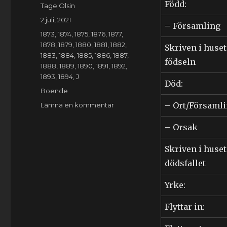
Född:
Författare
Tage Olsin
Publicerat
2 juli, 2021
– Församling
den
Kategorier
1873
,
1874
,
1875
,
1876
,
1877
,
1878
,
1879
,
1880
,
1881
,
1882
,
Skriven i huset
1883
,
1884
,
1885
,
1886
,
1887
,
födseln
1888
,
1889
,
1890
,
1891
,
1892
,
1893
,
1894
,
J
Död:
Etiketter
Boende
till
– Ort/Församl
Lämna en kommentar
Olga
Jönsdotter
– Orsak
(1820-
1894)
Skriven i huset
dödsfallet
Yrke:
Flyttar in: