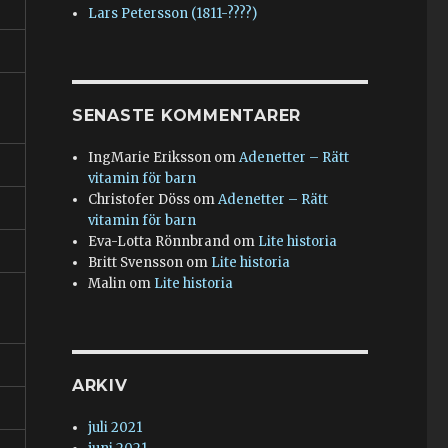
Lars Petersson (1811-????)
SENASTE KOMMENTARER
IngMarie Eriksson
om
Adenetter – Rätt
vitamin för barn
Christofer Döss
om
Adenetter – Rätt
vitamin för barn
Eva-Lotta Rönnbrand
om
Lite historia
Britt Svensson
om
Lite historia
Malin
om
Lite historia
ARKIV
juli 2021