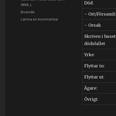
Död:
1898
,
L
Etiketter
Boende
– Ort/Församl
till
Lämna en kommentar
Wilhelm
– Orsak
Lundgren
(1873-????)
Skriven i huset
dödsfallet
Yrke:
Flyttar in:
Flyttar ut:
Ägare:
Övrigt: