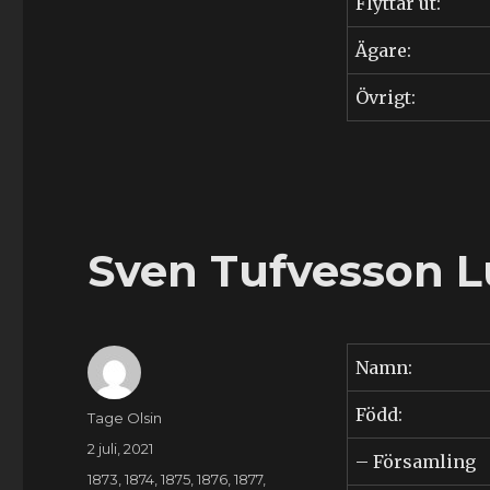
Flyttar ut:
Ägare:
Övrigt:
Sven Tufvesson L
Namn:
Född:
Författare
Tage Olsin
Publicerat
2 juli, 2021
– Församling
den
Kategorier
1873
,
1874
,
1875
,
1876
,
1877
,