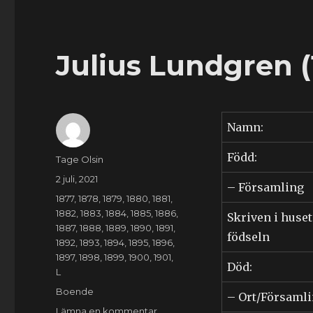
Julius Lundgren (
Namn:
Född:
Författare
Tage Olsin
Publicerat
2 juli, 2021
– Församling
den
Kategorier
1877
,
1878
,
1879
,
1880
,
1881
,
1882
,
1883
,
1884
,
1885
,
1886
,
Skriven i huset
1887
,
1888
,
1889
,
1890
,
1891
,
födseln
1892
,
1893
,
1894
,
1895
,
1896
,
1897
,
1898
,
1899
,
1900
,
1901
,
Död:
L
Etiketter
Boende
– Ort/Församl
till
Lämna en kommentar