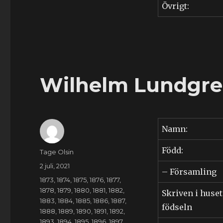
Övrigt:
Wilhelm Lundgren
Namn:
Född:
Författare
Tage Olsin
Publicerat
2 juli, 2021
– Församling
den
Kategorier
1873
,
1874
,
1875
,
1876
,
1877
,
1878
,
1879
,
1880
,
1881
,
1882
,
Skriven i huset
1883
,
1884
,
1885
,
1886
,
1887
,
födseln
1888
,
1889
,
1890
,
1891
,
1892
,
1893
,
1894
,
1895
,
1896
,
1897
,