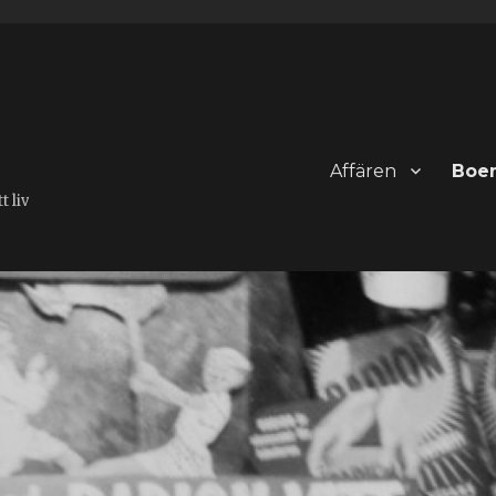
Affären
Boe
 liv