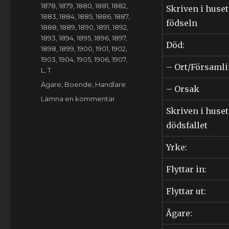
1878
,
1879
,
1880
,
1881
,
1882
,
Skriven i huset
1883
,
1884
,
1885
,
1886
,
1887
,
födseln
1888
,
1889
,
1890
,
1891
,
1892
,
1893
,
1894
,
1895
,
1896
,
1897
,
Död:
1898
,
1899
,
1900
,
1901
,
1902
,
1903
,
1904
,
1905
,
1906
,
1907
,
– Ort/Församl
L
,
T
Etiketter
Ägare
,
Boende
,
Handlare
– Orsak
till
Lämna en kommentar
Sven
Skriven i huset
Tufvesson
dödsfallet
Lundgren
(1847-
Yrke:
1930)
Flyttar in:
Flyttar ut:
Ägare: