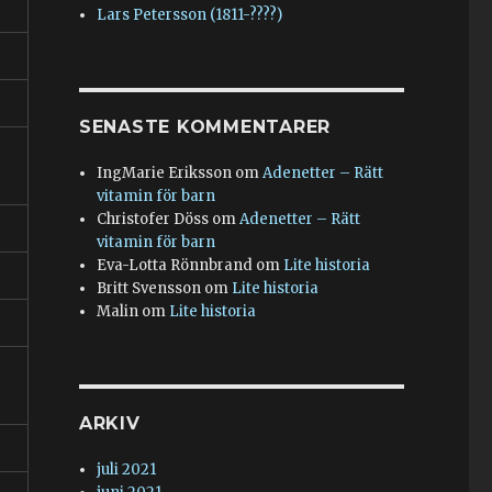
Lars Petersson (1811-????)
SENASTE KOMMENTARER
IngMarie Eriksson
om
Adenetter – Rätt
vitamin för barn
Christofer Döss
om
Adenetter – Rätt
vitamin för barn
Eva-Lotta Rönnbrand
om
Lite historia
Britt Svensson
om
Lite historia
Malin
om
Lite historia
ARKIV
juli 2021