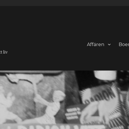
Affären
Boe
 liv