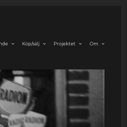
nde
Köp/sälj
Projektet
Om