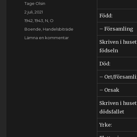
Författare
Tage Olsin
Publicerat
2 juli, 2021
Född:
den
Kategorier
1942
,
1943
,
N
,
O
– Församling
Etiketter
Boende
,
Handelsbiträde
till
Lämna en kommentar
Skriven i huset
Ellen
födseln
Torborg
Nilsson
(1924-
Död:
1994)
– Ort/Församl
– Orsak
Skriven i huset
dödsfallet
Yrke: