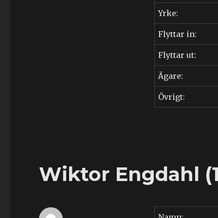
Signe
Yrke:
Erika
Engdahl
Flyttar in:
(1909-
1994)
Flyttar ut:
Ägare:
Övrigt:
Wiktor Engdahl (
Namn: