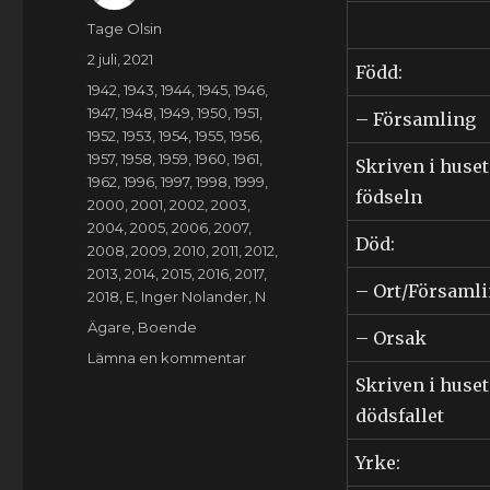
Författare
Tage Olsin
Publicerat
2 juli, 2021
Född:
den
Kategorier
1942
,
1943
,
1944
,
1945
,
1946
,
1947
,
1948
,
1949
,
1950
,
1951
,
– Församling
1952
,
1953
,
1954
,
1955
,
1956
,
1957
,
1958
,
1959
,
1960
,
1961
,
Skriven i huset
1962
,
1996
,
1997
,
1998
,
1999
,
födseln
2000
,
2001
,
2002
,
2003
,
2004
,
2005
,
2006
,
2007
,
Död:
2008
,
2009
,
2010
,
2011
,
2012
,
2013
,
2014
,
2015
,
2016
,
2017
,
– Ort/Församl
2018
,
E
,
Inger Nolander
,
N
Etiketter
Ägare
,
Boende
– Orsak
till
Lämna en kommentar
Eila
Skriven i huset
Inger
dödsfallet
Ann-
Mari
Yrke:
Nolander