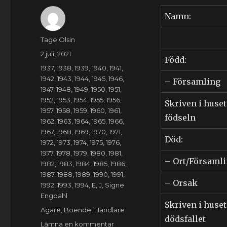
Namn:
Författare
Tage Olsin
Publicerat
2 juli, 2021
Född:
den
Kategorier
1937
,
1938
,
1939
,
1940
,
1941
,
1942
,
1943
,
1944
,
1945
,
1946
,
– Församling
1947
,
1948
,
1949
,
1950
,
1951
,
1952
,
1953
,
1954
,
1955
,
1956
,
Skriven i huset
1957
,
1958
,
1959
,
1960
,
1961
,
födseln
1962
,
1963
,
1964
,
1965
,
1966
,
1967
,
1968
,
1969
,
1970
,
1971
,
Död:
1972
,
1973
,
1974
,
1975
,
1976
,
1977
,
1978
,
1979
,
1980
,
1981
,
– Ort/Församl
1982
,
1983
,
1984
,
1985
,
1986
,
1987
,
1988
,
1989
,
1990
,
1991
,
– Orsak
1992
,
1993
,
1994
,
E
,
J
,
Signe
Engdahl
Skriven i huset
Etiketter
Ägare
,
Boende
,
Handlare
dödsfallet
till
Lämna en kommentar