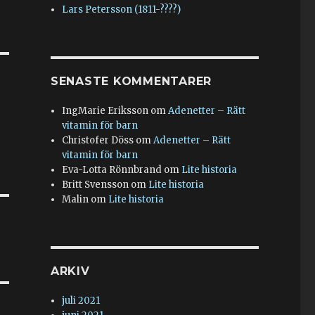
Lars Petersson (1811-????)
SENASTE KOMMENTARER
IngMarie Eriksson
om
Adenetter – Rätt
vitamin för barn
Christofer Döss
om
Adenetter – Rätt
vitamin för barn
Eva-Lotta Rönnbrand
om
Lite historia
Britt Svensson
om
Lite historia
Malin
om
Lite historia
ARKIV
juli 2021