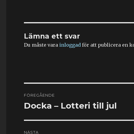
Lämna ett svar
Du måste vara
inloggad
för att publicera en 
Inläggsnavigering
FÖREGÅENDE
Docka – Lotteri till jul
Föregående
inlägg:
NÄSTA