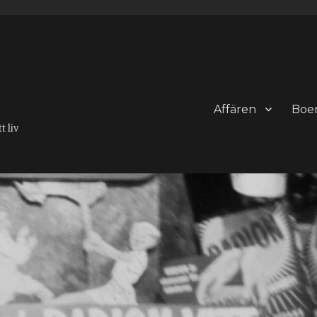
Affären
Boe
 liv