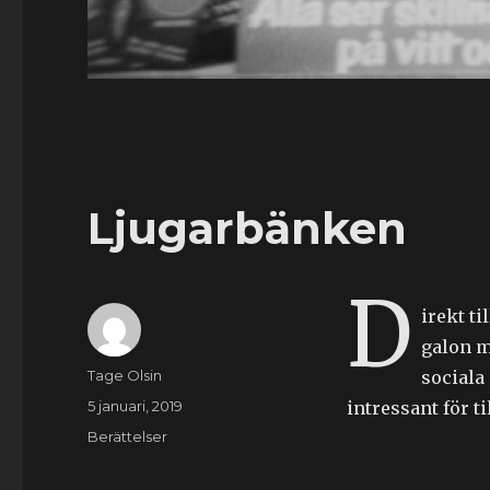
Ljugarbänken
D
irekt ti
galon m
Författare
Tage Olsin
sociala
Publicerat
5 januari, 2019
intressant för til
den
Kategorier
Berättelser