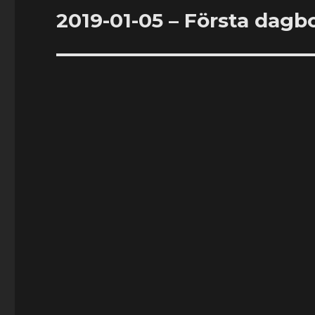
2019-01-05 – Första dagb
Nästa
inlägg: