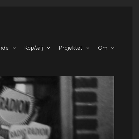
nde
Köp/sälj
Projektet
Om