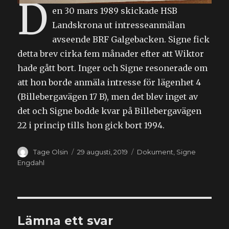
D
en 30 mars 1989 skickade HSB
Landskrona ut intresseanmälan
avseende BRF Galgebacken. Signe fick
detta brev cirka fem månader efter att Wiktor
hade gått bort. Inger och Signe resonerade om
att hon borde anmäla intresse för lägenhet 4
(Billebergavägen 17 B), men det blev inget av
det och Signe bodde kvar på Billebergavägen
22 i princip tills hon gick bort 1994.
Författare
Publicerat
Kategorier
Tage Olsin
29 augusti, 2019
Dokument
,
Signe
den
Engdahl
Lämna ett svar