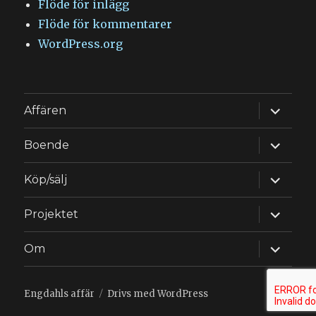
Flöde för inlägg
Flöde för kommentarer
WordPress.org
expande
Affären
underm
expande
Boende
underm
expande
Köp/sälj
underm
expande
Projektet
underm
expande
Om
underm
Engdahls affär
Drivs med WordPress