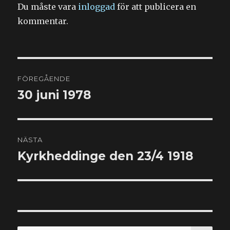
Du måste vara
inloggad
för att publicera en
kommentar.
Inläggsnavigering
FÖREGÅENDE
30 juni 1978
Föregående
inlägg:
NÄSTA
Kyrkheddinge den 23/4 1918
Nästa
inlägg:
SÖ