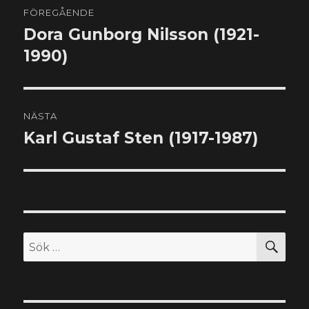
FÖREGÅENDE
Dora Gunborg Nilsson (1921-
Föregående
inlägg:
1990)
NÄSTA
Karl Gustaf Sten (1917-1987)
Nästa
inlägg:
SÖ
Sök
efter: