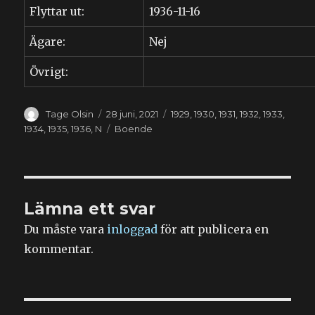
Flyttar ut:
1936-11-16
Ägare:
Nej
Övrigt:
Författare
Publicerat
Kategorier
Tage Olsin
28 juni, 2021
1929
,
1930
,
1931
,
1932
,
1933
,
den
Etiketter
1934
,
1935
,
1936
,
N
Boende
Lämna ett svar
Du måste vara
inloggad
för att publicera en
kommentar.
Inläggsnavigering