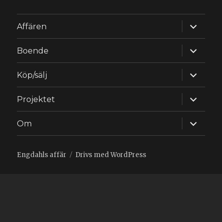
expande
Affären
underm
expande
Boende
underm
expande
Köp/sälj
underm
expande
Projektet
underm
expande
Om
underm
Engdahls affär
Drivs med WordPress