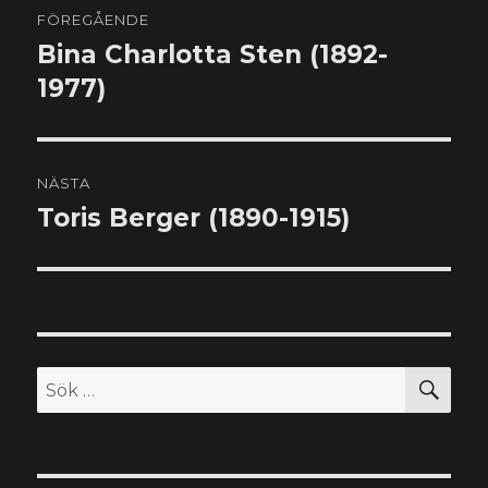
FÖREGÅENDE
Bina Charlotta Sten (1892-
Föregående
inlägg:
1977)
NÄSTA
Toris Berger (1890-1915)
Nästa
inlägg:
SÖ
Sök
efter: