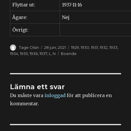
Flyttar ut:
1937-11-16
Ägare:
Nej
Övrigt:
Författare
Publicerat
Kategorier
Tage Olsin
28 juni, 2021
1929
,
1930
,
1931
,
1932
,
1933
,
den
Etiketter
1934
,
1935
,
1936
,
1937
,
L
,
N
Boende
Lämna ett svar
Du måste vara
inloggad
för att publicera en
kommentar.
Inläggsnavigering