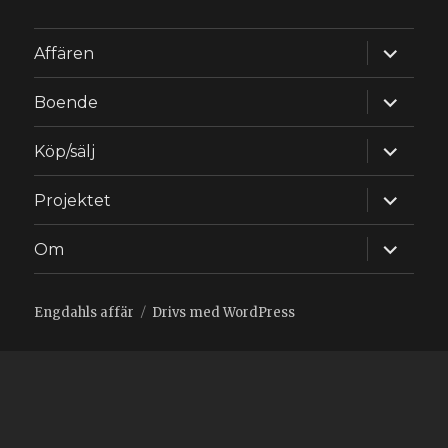
expande
Affären
underm
expande
Boende
underm
expande
Köp/sälj
underm
expande
Projektet
underm
expande
Om
underm
Engdahls affär
Drivs med WordPress