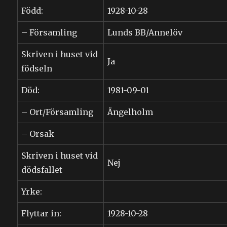
Född:
1928-10-28
– Församling
Lunds BB/Annelöv
Skriven i huset vid
Ja
födseln
Död:
1981-09-01
– Ort/Församling
Ängelholm
– Orsak
Skriven i huset vid
Nej
dödsfallet
Yrke:
Flyttar in:
1928-10-28