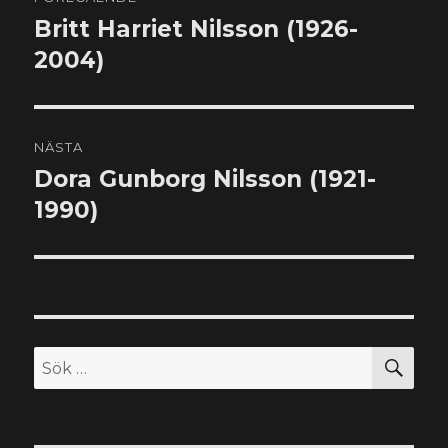
Britt Harriet Nilsson (1926-
Föregående
inlägg:
2004)
NÄSTA
Dora Gunborg Nilsson (1921-
Nästa
inlägg:
1990)
SÖ
Sök
efter: