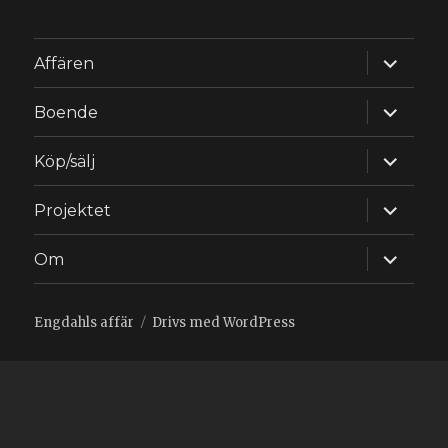
expande
Affären
underm
expande
Boende
underm
expande
Köp/sälj
underm
expande
Projektet
underm
expande
Om
underm
Engdahls affär
Drivs med WordPress