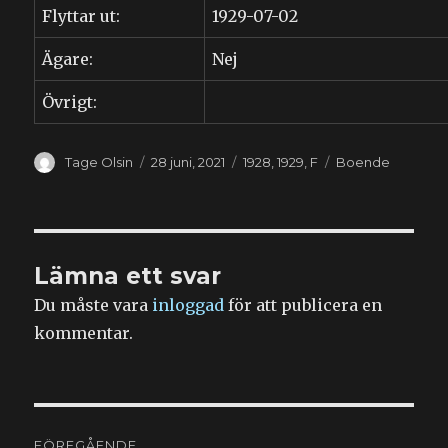
Flyttar ut:
1929-07-02
Ägare:
Nej
Övrigt:
Författare
Publicerat
Kategorier
Etiketter
Tage Olsin
28 juni, 2021
1928
,
1929
,
F
Boende
den
Lämna ett svar
Du måste vara
inloggad
för att publicera en
kommentar.
Inläggsnavigering
FÖREGÅENDE