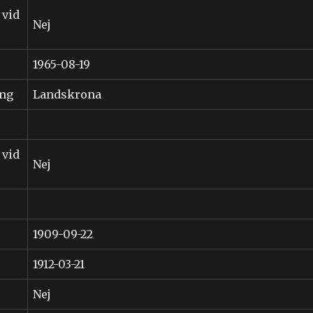
 vid
Nej
1965-08-19
ing
Landskrona
 vid
Nej
1909-09-22
1912-03-21
Nej