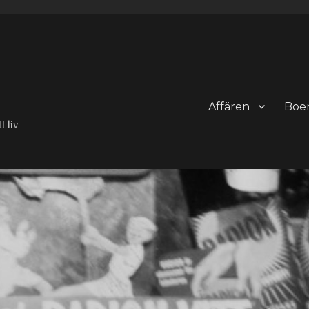
Affären
Boe
 liv