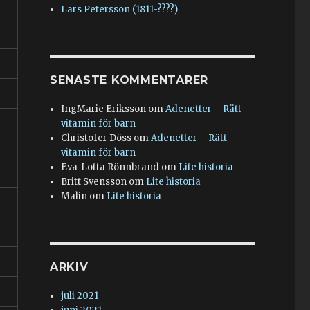
Lars Petersson (1811-????)
SENASTE KOMMENTARER
IngMarie Eriksson
om
Adenetter – Rätt
vitamin för barn
Christofer Döss
om
Adenetter – Rätt
vitamin för barn
Eva-Lotta Rönnbrand
om
Lite historia
Britt Svensson
om
Lite historia
Malin
om
Lite historia
ARKIV
juli 2021