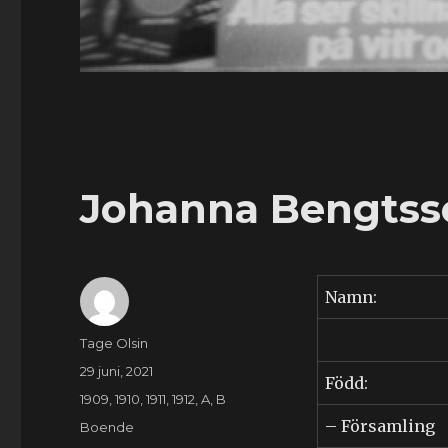
Johanna Bengtsso
Namn:
Författare
Tage Olsin
Publicerat
29 juni, 2021
Född:
den
Kategorier
1909
,
1910
,
1911
,
1912
,
A
,
B
– Församling
Etiketter
Boende