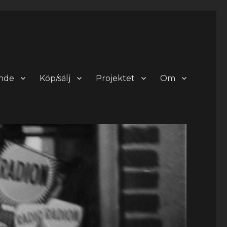
nde
Köp/sälj
Projektet
Om