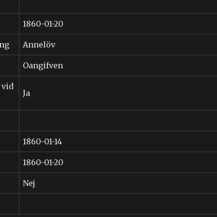
1860-01-20
ing
Annelöv
Oangifven
 vid
Ja
1860-01-14
1860-01-20
Nej