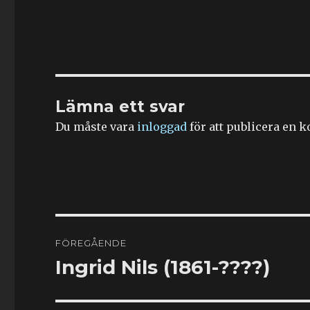
Lämna ett svar
Du måste vara
inloggad
för att publicera en 
Inläggsnavigering
FÖREGÅENDE
Ingrid Nils (1861-????)
Föregående
inlägg: