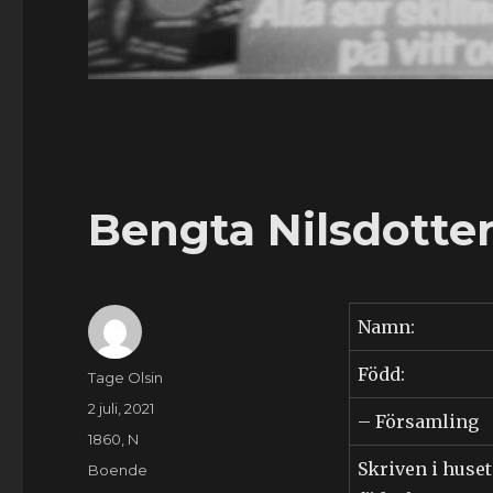
Bengta Nilsdotter
Namn:
Född:
Författare
Tage Olsin
Publicerat
2 juli, 2021
– Församling
den
Kategorier
1860
,
N
Skriven i huset
Etiketter
Boende