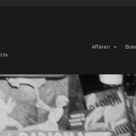
Affären
Boe
 liv