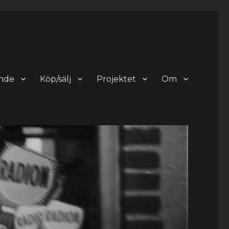
nde
Köp/sälj
Projektet
Om