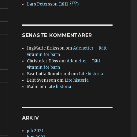
Lars Petersson (1811-????)
SENASTE KOMMENTARER
IngMarie Eriksson
om
Adenetter – Rätt
vitamin för barn
Christofer Döss
om
Adenetter – Rätt
vitamin för barn
Eva-Lotta Rönnbrand
om
Lite historia
Britt Svensson
om
Lite historia
Malin
om
Lite historia
ARKIV
juli 2021