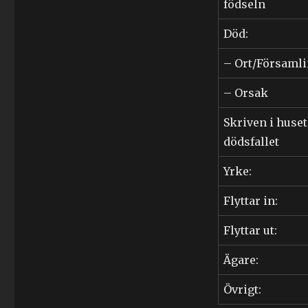
födseln
Död:
– Ort/Församl
– Orsak
Skriven i huset
dödsfallet
Yrke:
Flyttar in:
Flyttar ut:
Ägare:
Övrigt: