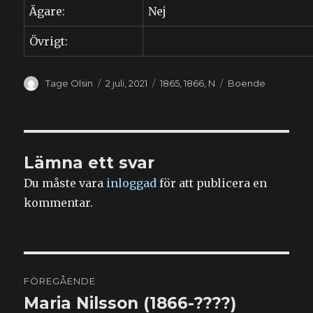
Ägare:
Nej
Övrigt:
Författare
Publicerat
Kategorier
Etiketter
Tage Olsin
2 juli, 2021
1865
,
1866
,
N
Boende
den
Lämna ett svar
Du måste vara
inloggad
för att publicera en
kommentar.
Inläggsnavigering
FÖREGÅENDE
Maria Nilsson (1866-????)
Föregående