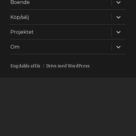
expande
Boende
underm
expande
Köp/sälj
underm
expande
Projektet
underm
expande
Om
underm
Engdahls affär
Drivs med WordPress