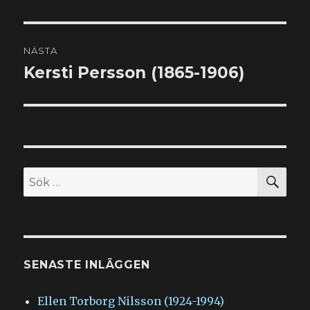
inlägg:
NÄSTA
Kersti Persson (1865-1906)
Nästa
inlägg:
SÖ
Sök
efter:
SENASTE INLÄGGEN
Ellen Torborg Nilsson (1924-1994)