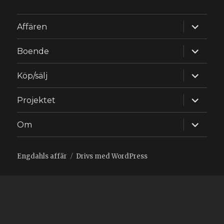
expande
Affären
underm
expande
Boende
underm
expande
Köp/sälj
underm
expande
Projektet
underm
expande
Om
underm
Engdahls affär
Drivs med WordPress