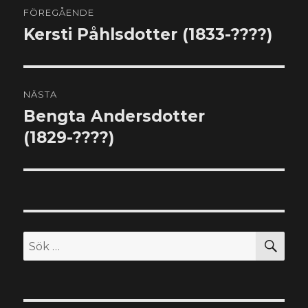
FÖREGÅENDE
Kersti Påhlsdotter (1833-????)
Föregående
inlägg:
NÄSTA
Bengta Andersdotter
Nästa
inlägg:
(1829-????)
SÖ
Sök
efter: