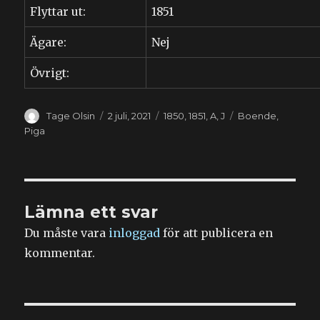
Flyttar ut:
1851
Ägare:
Nej
Övrigt:
Författare
Publicerat
Kategorier
Etiketter
Tage Olsin
2 juli, 2021
1850
,
1851
,
A
,
J
Boende
,
den
Piga
Lämna ett svar
Du måste vara
inloggad
för att publicera en
kommentar.
Inläggsnavigering