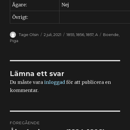
Ägare:
Nej
Övrigt:
Författare
Publicerat
Kategorier
Etiketter
Tage Olsin
2 juli, 2021
1855
,
1856
,
1857
,
A
Boende
,
den
Piga
Lämna ett svar
Du måste vara
inloggad
för att publicera en
kommentar.
Inläggsnavigering
FÖREGÅENDE