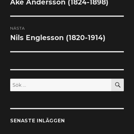
Åke Andersson (1824-1898)
Föregående
inlägg:
NÄSTA
Nils Englesson (1820-1914)
Nästa
inlägg:
SÖ
Sök
efter:
SENASTE INLÄGGEN