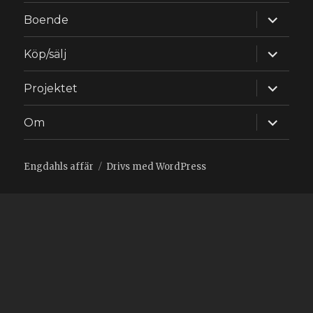
expande
Boende
underm
expande
Köp/sälj
underm
expande
Projektet
underm
expande
Om
underm
Engdahls affär
Drivs med WordPress