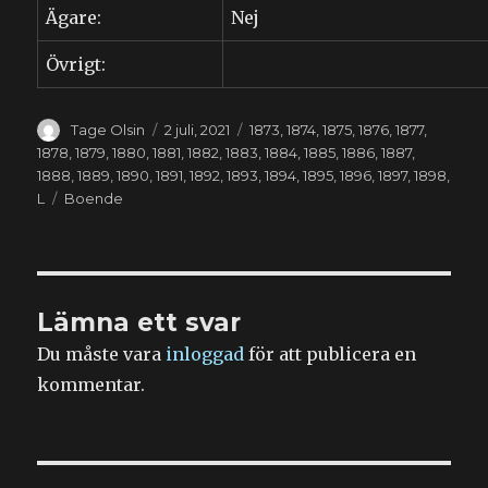
Ägare:
Nej
Övrigt:
Författare
Publicerat
Kategorier
Tage Olsin
2 juli, 2021
1873
,
1874
,
1875
,
1876
,
1877
,
den
1878
,
1879
,
1880
,
1881
,
1882
,
1883
,
1884
,
1885
,
1886
,
1887
,
1888
,
1889
,
1890
,
1891
,
1892
,
1893
,
1894
,
1895
,
1896
,
1897
,
1898
,
Etiketter
L
Boende
Lämna ett svar
Du måste vara
inloggad
för att publicera en
kommentar.
Inläggsnavigering