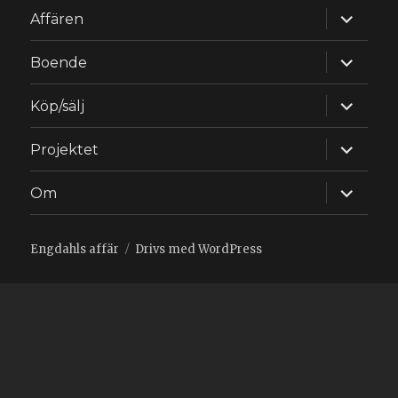
expande
Affären
underm
expande
Boende
underm
expande
Köp/sälj
underm
expande
Projektet
underm
expande
Om
underm
Engdahls affär
Drivs med WordPress