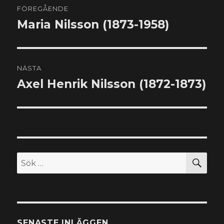
FÖREGÅENDE
Maria Nilsson (1873-1958)
Föregående
inlägg:
NÄSTA
Axel Henrik Nilsson (1872-1873)
Nästa
inlägg:
SÖ
Sök
efter:
SENASTE INLÄGGEN