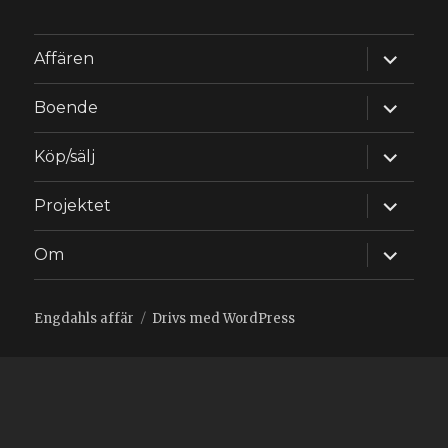
expande
Affären
underm
expande
Boende
underm
expande
Köp/sälj
underm
expande
Projektet
underm
expande
Om
underm
Engdahls affär
Drivs med WordPress