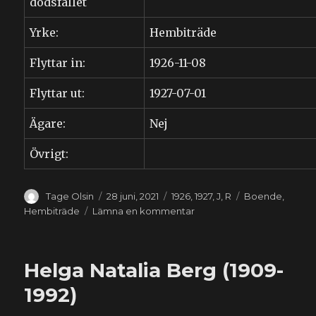
dödsfallet
Yrke:
Hembiträde
Flyttar in:
1926-11-08
Flyttar ut:
1927-07-01
Ägare:
Nej
Övrigt:
Författare
Publicerat
Kategorier
Etiketter
Tage Olsin
28 juni, 2021
1926
,
1927
,
J
,
R
Boende
,
den
till
Hembiträde
Lämna en kommentar
Signe
Eleonora
Johansson
Helga Natalia Berg (1909-
(1897-
1991)
1992)