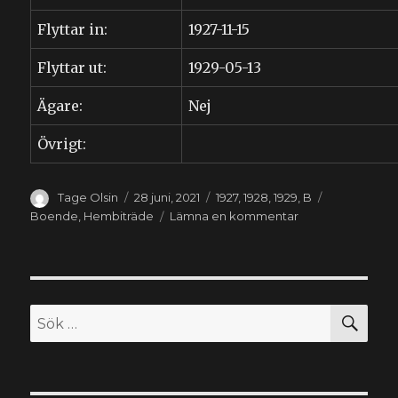
Flyttar in:
1927-11-15
Flyttar ut:
1929-05-13
Ägare:
Nej
Övrigt:
Författare
Publicerat
Kategorier
Etiketter
Tage Olsin
28 juni, 2021
1927
,
1928
,
1929
,
B
den
till
Boende
,
Hembiträde
Lämna en kommentar
Helga
Natalia
Berg
(1909-
1992)
SÖ
Sök
efter: