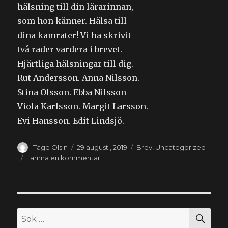
hälsning till din lärarinnan,
som hon känner. Hälsa till
dina kamrater! Vi ha skrivit
två rader vardera i brevet.
Hjärtliga hälsningar till dig.
Rut Andersson. Anna Nilsson.
Stina Olsson. Ebba Nilsson
Viola Karlsson. Margit Larsson.
Evi Hansson. Edit Lindsjö.
Författare
Publicerat
Kategorier
Tage Olsin
29 augusti, 2019
Brev
,
Uncategorized
den
till
Lämna en kommentar
Kyrkheddinge
den
23/4
1918
SÖ
Sök