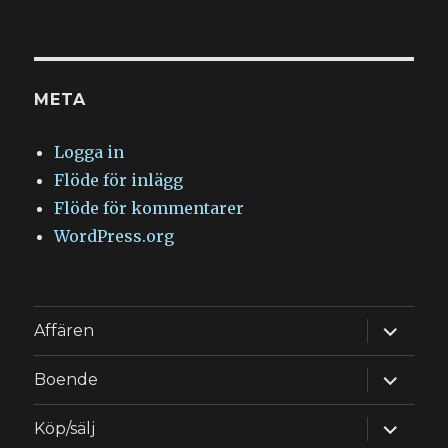
META
Logga in
Flöde för inlägg
Flöde för kommentarer
WordPress.org
expande
Affären
underm
expande
Boende
underm
expande
Köp/sälj
underm