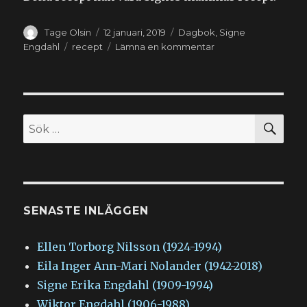
Författare
Publicerat
Kategorier
Tage Olsin
12 januari, 2019
Dagbok
,
Signe
den
Etiketter
till
Engdahl
recept
Lämna en kommentar
2019-
01-
12
–
Pepparkaksrecept
SÖ
Sök
efter:
SENASTE INLÄGGEN
Ellen Torborg Nilsson (1924-1994)
Eila Inger Ann-Mari Nolander (1942-2018)
Signe Erika Engdahl (1909-1994)
Wiktor Engdahl (1906-1988)