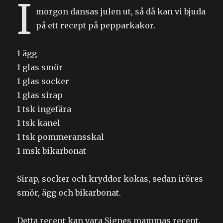
I
morgon dansas julen ut, så då kan vi bjuda
på ett recept på pepparkakor.
1 ägg
1 glas smör
1 glas socker
1 glas sirap
1 tsk ingefära
1 tsk kanel
1 tsk pommeransskal
1 msk bikarbonat
Sirap, socker och kryddor kokas, sedan iröres
smör, ägg och bikarbonat.
Detta recept kan vara Signes mammas recept.