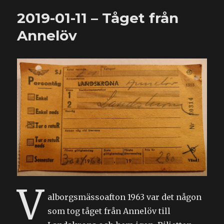
12
2019-01-11 – Tåget från
–
Pepparkaksrecept
Annelöv
V
alborgsmässoafton 1963 var det någon
som tog tåget från Annelöv till