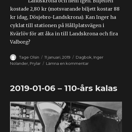
Landskrona och hem igen. Biljetten
kostade 2,80 kr (motsvarande biljett kostar 88
kr idag, Dösjebro-Landskrona). Kan Inger ha
cyklat till stationen på Hållplatsvägen i
Kvärlöv för att åka in till Landskrona och fira
Valborg?
Författare
Publicerat
Kategorier
Tage Olsin
11 januari, 2019
Dagbok
,
Inger
den
till
Nolander
,
Prylar
Lämna en kommentar
2019-
01-
11
2019-01-06 – 110-års kalas
–
Tåget
från
Annelöv