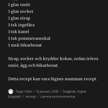
1 glas smör
1 glas socker
1 glas sirap
1 tsk ingefära
1 tsk kanel
1 tsk pommeransskal
1 msk bikarbonat
Sirap, socker och kryddor kokas, sedan iröres
smör, ägg och bikarbonat.
Detta recept kan vara Signes mammas recept.
Författare
Publicerat
Kategorier
Tage Olsin
12 januari, 2019
Dagbok
,
Signe
den
Etiketter
till
Engdahl
recept
Lämna en kommentar
2019-
01-