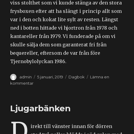
viss stolthet som vi kunde stänga av den stora
frysboxen efter att ha slängt i princip allt som
var i den och kokat lite sylt av resten. Längst
ned i botten hittade vi hjortron från 1978 och
kantareller från 1979. Vi funderade på om vi
skulle sälja dem som garanterat fri från
bequereller, eftersom de var från före
Tjernobylolyckan 1986.
Författare
Publicerat
Kategorier
admin
5 januari, 2019
Dagbok
Lämna en
den
till
kommentar
2019-
01-
05
Ljugarbänken
–
Första
D
dagboksinlägget
irekt till vänster innan för dörren