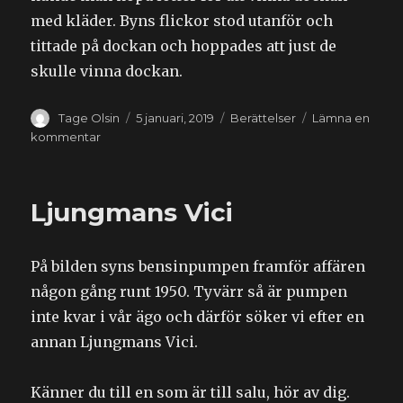
med kläder. Byns flickor stod utanför och
tittade på dockan och hoppades att just de
skulle vinna dockan.
Författare
Publicerat
Kategorier
Tage Olsin
5 januari, 2019
Berättelser
Lämna en
den
till
kommentar
Docka
–
Lotteri
Ljungmans Vici
till
jul
På bilden syns bensinpumpen framför affären
någon gång runt 1950. Tyvärr så är pumpen
inte kvar i vår ägo och därför söker vi efter en
annan Ljungmans Vici.
Känner du till en som är till salu, hör av dig.