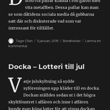
stod två pallar klädda i röd galon med
vita metallben. Dessa pallar kan man
se som dåtidens sociala media då gubbarna
satt där och diskuterade vad som var
intressant för tillfället.
Författare
Publicerat
Kategorier
Tage Olsin
5 januari, 2019
Berättelser
Lämna en
den
till
kommentar
Ljugarbänken
Docka – Lotteri till jul
V
arje julskyltning så sydde
syföreningen upp kläder till en docka.
Dockan ställdes sedan ut i det högra
skyltfönstret i affären och inne i affären
kunde man köpa lotter för att vinna dockan