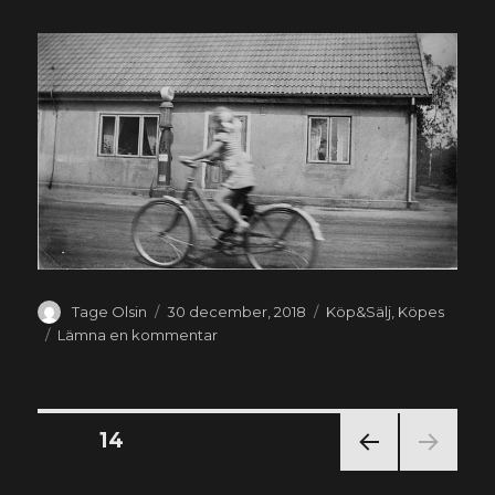
Författare
Publicerat
Kategorier
Tage Olsin
30 december, 2018
Köp&Sälj
,
Köpes
den
till
Lämna en kommentar
Ljungmans
Vici
Sidnumrering
SIDA
14
FÖR
för