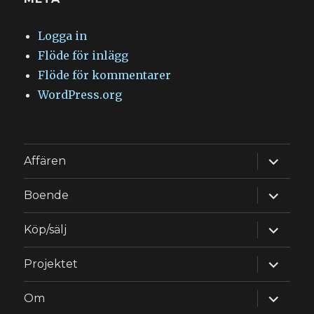
Logga in
Flöde för inlägg
Flöde för kommentarer
WordPress.org
expande
Affären
underm
expande
Boende
underm
expande
Köp/sälj
underm
expande
Projektet
underm
expande
Om
underm