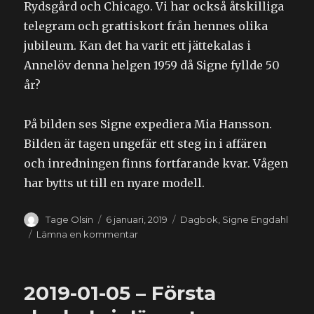
Rydsgård och Chicago. Vi har också åtskilliga
telegram och grattiskort från hennes olika
jubileum. Kan det ha varit ett jättekalas i
Annelöv denna helgen 1959 då Signe fyllde 50
år?
På bilden ses Signe expediera Mia Hansson.
Bilden är tagen ungefär ett steg in i affären
och inredningen finns fortfarande kvar. Vågen
har bytts ut till en nyare modell.
Författare
Publicerat
Kategorier
Tage Olsin
6 januari, 2019
Dagbok
,
Signe Engdahl
den
till
Lämna en kommentar
2019-
01-
06
2019-01-05 – Första
–
110-